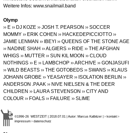
Weitere Infos:
www.snailmail.band
Olymp
›› E
›› DJ KOZE
›› JOSH T. PEARSON
›› SOCCER
MOMMY
›› ERIK COHEN
›› HACKEDEPICCIOTTO
››
JAMIE LENMAN
›› IBEYI
›› QUEENS OF THE STONE AGE
›› NADINE SHAH
›› ALGIERS
›› RIDE
›› THE AFGHAN
WHIGS
›› MUTTER
›› SUN KIL MOON
›› CLOUD
NOTHINGS
›› E
›› LAMBCHOP
›› ARCHIVE
›› GONJASUFI
›› WILD BEASTS
›› THE GOTOBEDS
›› SWANS
›› KLAUS
JOHANN GROBE
›› YEASAYER
›› ISOLATION BERLIN
››
ANDERSON .PAAK
›› NIVE NIELSEN & THE DEER
CHILDREN
›› LAURA STEVENSON
›› CITY AND
COLOUR
›› FOALS
›› FAILURE
›› SLIME
©1996-26 WESTZEIT | 2018.07.01 | Autor: Marcus Kalbitzer |
› kontakt
›
impressum
› datenschutz