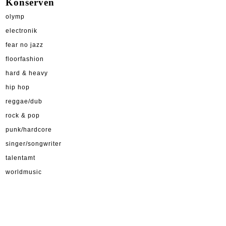
Konserven
olymp
electronik
fear no jazz
floorfashion
hard & heavy
hip hop
reggae/dub
rock & pop
punk/hardcore
singer/songwriter
talentamt
worldmusic