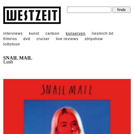
interviews
kunst
cartoon
konserven
liesmich.txt
filmriss
dvd
cruiser
live reviews
stripshow
lottofoon
SNAIL MAIL
Lush