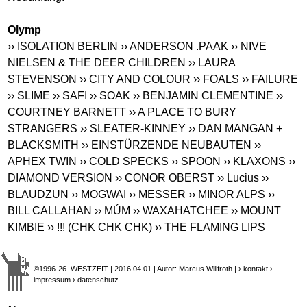
Olymp
›› ISOLATION BERLIN
›› ANDERSON .PAAK
›› NIVE
NIELSEN & THE DEER CHILDREN
›› LAURA
STEVENSON
›› CITY AND COLOUR
›› FOALS
›› FAILURE
›› SLIME
›› SAFI
›› SOAK
›› BENJAMIN CLEMENTINE
››
COURTNEY BARNETT
›› A PLACE TO BURY
STRANGERS
›› SLEATER-KINNEY
›› DAN MANGAN +
BLACKSMITH
›› EINSTÜRZENDE NEUBAUTEN
››
APHEX TWIN
›› COLD SPECKS
›› SPOON
›› KLAXONS
››
DIAMOND VERSION
›› CONOR OBERST
›› Lucius
››
BLAUDZUN
›› MOGWAI
›› MESSER
›› MINOR ALPS
››
BILL CALLAHAN
›› MÚM
›› WAXAHATCHEE
›› MOUNT
KIMBIE
›› !!! (CHK CHK CHK)
›› THE FLAMING LIPS
©1996-26 WESTZEIT | 2016.04.01 | Autor: Marcus Willfroth |
› kontakt
›
impressum
› datenschutz