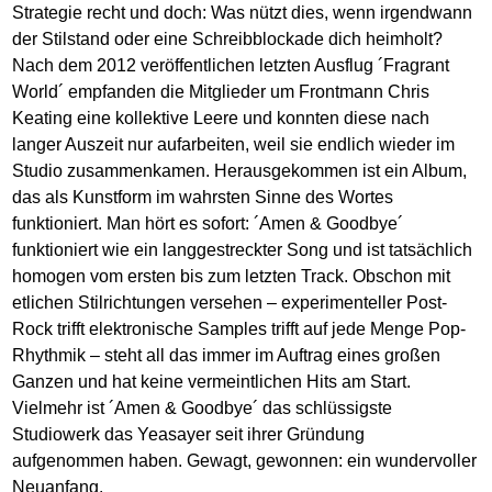
Strategie recht und doch: Was nützt dies, wenn irgendwann
der Stilstand oder eine Schreibblockade dich heimholt?
Nach dem 2012 veröffentlichen letzten Ausflug ´Fragrant
World´ empfanden die Mitglieder um Frontmann Chris
Keating eine kollektive Leere und konnten diese nach
langer Auszeit nur aufarbeiten, weil sie endlich wieder im
Studio zusammenkamen. Herausgekommen ist ein Album,
das als Kunstform im wahrsten Sinne des Wortes
funktioniert. Man hört es sofort: ´Amen & Goodbye´
funktioniert wie ein langgestreckter Song und ist tatsächlich
homogen vom ersten bis zum letzten Track. Obschon mit
etlichen Stilrichtungen versehen – experimenteller Post-
Rock trifft elektronische Samples trifft auf jede Menge Pop-
Rhythmik – steht all das immer im Auftrag eines großen
Ganzen und hat keine vermeintlichen Hits am Start.
Vielmehr ist ´Amen & Goodbye´ das schlüssigste
Studiowerk das Yeasayer seit ihrer Gründung
aufgenommen haben. Gewagt, gewonnen: ein wundervoller
Neuanfang.