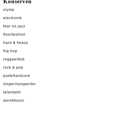
Konserven
olymp
electronik
fear no jazz
floorfashion
hard & heavy
hip hop
reggae/dub
rock & pop
punk/hardcore
singer/songwriter
talentamt
worldmusic