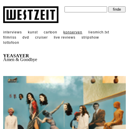
interviews
kunst
cartoon
konserven
liesmich.txt
filmriss
dvd
cruiser
live reviews
stripshow
lottofoon
YEASAYER
Amen & Goodbye