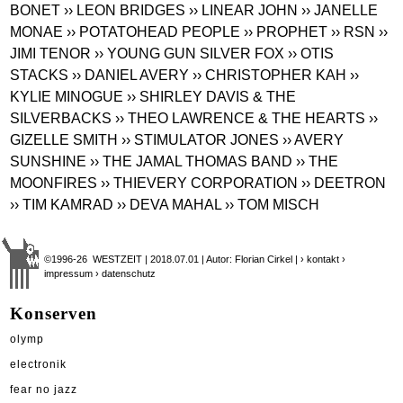
BONET
›› LEON BRIDGES
›› LINEAR JOHN
›› JANELLE
MONAE
›› POTATOHEAD PEOPLE
›› PROPHET
›› RSN
››
JIMI TENOR
›› YOUNG GUN SILVER FOX
›› OTIS
STACKS
›› DANIEL AVERY
›› CHRISTOPHER KAH
››
KYLIE MINOGUE
›› SHIRLEY DAVIS & THE
SILVERBACKS
›› THEO LAWRENCE & THE HEARTS
››
GIZELLE SMITH
›› STIMULATOR JONES
›› AVERY
SUNSHINE
›› THE JAMAL THOMAS BAND
›› THE
MOONFIRES
›› THIEVERY CORPORATION
›› DEETRON
›› TIM KAMRAD
›› DEVA MAHAL
›› TOM MISCH
©1996-26 WESTZEIT | 2018.07.01 | Autor: Florian Cirkel |
› kontakt
›
impressum
› datenschutz
Konserven
olymp
electronik
fear no jazz