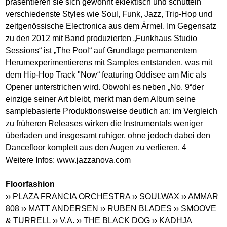
präsentieren sie sich gewohnt eklektisch und schütteln
verschiedenste Styles wie Soul, Funk, Jazz, Trip-Hop und
zeitgenössische Electronica aus dem Ärmel. Im Gegensatz
zu den 2012 mit Band produzierten „Funkhaus Studio
Sessions“ ist „The Pool“ auf Grundlage permanentem
Herumexperimentierens mit Samples entstanden, was mit
dem Hip-Hop Track "Now“ featuring Oddisee am Mic als
Opener unterstrichen wird. Obwohl es neben „No. 9“der
einzige seiner Art bleibt, merkt man dem Album seine
samplebasierte Produktionsweise deutlich an: im Vergleich
zu früheren Releases wirken die Instrumentals weniger
überladen und insgesamt ruhiger, ohne jedoch dabei den
Dancefloor komplett aus den Augen zu verlieren. 4
Weitere Infos:
www.jazzanova.com
Floorfashion
›› PLAZA FRANCIA ORCHESTRA
›› SOULWAX
›› AMMAR
808
›› MATT ANDERSEN
›› RUBEN BLADES
›› SMOOVE
& TURRELL
›› V.A.
›› THE BLACK DOG
›› KADHJA