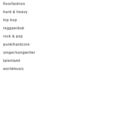
floorfashion
hard & heavy
hip hop
reggae/dub
rock & pop
punk/hardcore
singer/songwriter
talentamt
worldmusic