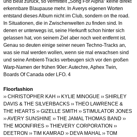
und Beat zurück, so vermittelt „Song For Alpha“ keine direkt
erkennbare Blaupause mehr. In Averys eigenen Worten
entstand dieses Album nicht im Club, sondern on the road.
In Situationen, die in Zwischenwelten zu finden sind. In
denen er unterwegs ist, seine Herkunft schon hinter sich
gelassen hat, von seinem Ziel aber noch weit entfernt ist.
Genau so deuten einige seiner neuen Techno-Tracks an,
was sie mal werden wollen, wenn sie mal erwachsen sind
und seine Ambient-Tracks verbeugen sich vor den großen
Warp-Namen der frühen 90er: Autechre, Aphex Twin,
Boards Of Canada oder LFO. 4
Floorfashion
›› CHRISTOPHER KAH
›› KYLIE MINOGUE
›› SHIRLEY
DAVIS & THE SILVERBACKS
›› THEO LAWRENCE &
THE HEARTS
›› GIZELLE SMITH
›› STIMULATOR JONES
›› AVERY SUNSHINE
›› THE JAMAL THOMAS BAND
››
THE MOONFIRES
›› THIEVERY CORPORATION
››
DEETRON
›› TIM KAMRAD
›› DEVA MAHAL
›› TOM