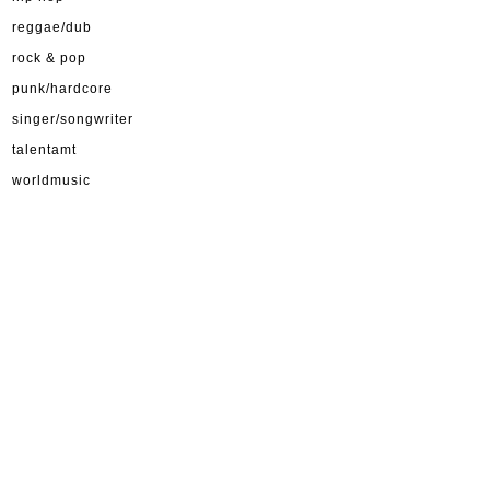
reggae/dub
rock & pop
punk/hardcore
singer/songwriter
talentamt
worldmusic