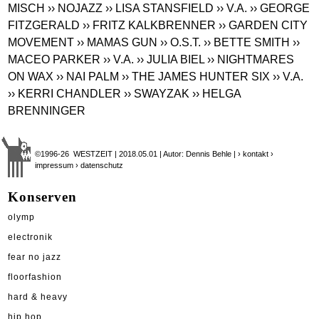
MISCH
›› NOJAZZ
›› LISA STANSFIELD
›› V.A.
›› GEORGE
FITZGERALD
›› FRITZ KALKBRENNER
›› GARDEN CITY
MOVEMENT
›› MAMAS GUN
›› O.S.T.
›› BETTE SMITH
››
MACEO PARKER
›› V.A.
›› JULIA BIEL
›› NIGHTMARES
ON WAX
›› NAI PALM
›› THE JAMES HUNTER SIX
›› V.A.
›› KERRI CHANDLER
›› SWAYZAK
›› HELGA
BRENNINGER
©1996-26 WESTZEIT | 2018.05.01 | Autor: Dennis Behle |
› kontakt
›
impressum
› datenschutz
Konserven
olymp
electronik
fear no jazz
floorfashion
hard & heavy
hip hop