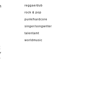
h
reggae/dub
rock & pop
punk/hardcore
singer/songwriter
talentamt
worldmusic
E
Y
T