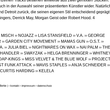
inzelnen Tracks bestehen teilweise aus zwei gemixten Stücken.
uch in der Auswahl seiner präsentierten Künstler wider. Natürlic
nd Detroit zurück, die seinen eigenen Stil entscheidend geprägt
ingers, Derrick May, Morgan Geist oder Robert Hood. 4
M MISCH
›› NOJAZZ
›› LISA STANSFIELD
›› V.A.
›› GEORGE
R
›› GARDEN CITY MOVEMENT
›› MAMAS GUN
›› O.S.T.
››
.A.
›› JULIA BIEL
›› NIGHTMARES ON WAX
›› NAI PALM
›› TH
 CHANDLER
›› SWAYZAK
›› HELGA BRENNINGER
›› WHITNE
 DAP-KINGS
›› MISS VELVET & THE BLUE WOLF
›› PROJEC
ST FUNK ATTACK
›› MAVIS STAPLES
›› ANJA SCHNEIDER
››
› CURTIS HARDING
›› KELELA
Behle |
› kontakt
› impressum
› datenschutz