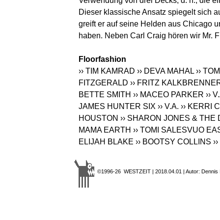
Verwendung von drei Decks, d. h., die e
Dieser klassische Ansatz spiegelt sich a
greift er auf seine Helden aus Chicago u
haben. Neben Carl Craig hören wir Mr. F
Floorfashion
›› TIM KAMRAD
›› DEVA MAHAL
›› TO
FITZGERALD
›› FRITZ KALKBRENNE
BETTE SMITH
›› MACEO PARKER
›› V
JAMES HUNTER SIX
›› V.A.
›› KERRI
HOUSTON
›› SHARON JONES & THE
MAMA EARTH
›› TOMI SALESVUO EA
ELIJAH BLAKE
›› BOOTSY COLLINS
›
©1996-26 WESTZEIT | 2018.04.01 | Autor: Dennis 