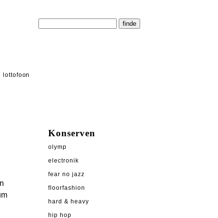
lottofoon
Konserven
olymp
electronik
fear no jazz
en
floorfashion
 um
hard & heavy
hip hop