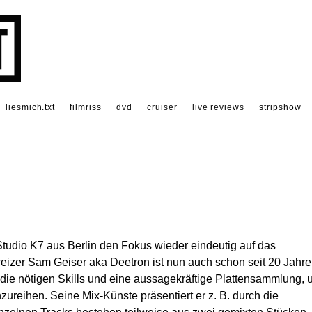
liesmich.txt
filmriss
dvd
cruiser
live reviews
stripshow
Studio K7 aus Berlin den Fokus wieder eindeutig auf das
izer Sam Geiser aka Deetron ist nun auch schon seit 20 Jahr
l die nötigen Skills und eine aussagekräftige Plattensammlung,
inzureihen. Seine Mix-Künste präsentiert er z. B. durch die