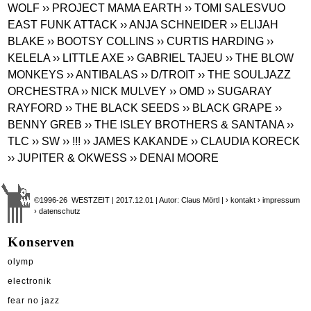
WOLF
›› PROJECT MAMA EARTH
›› TOMI SALESVUO
EAST FUNK ATTACK
›› ANJA SCHNEIDER
›› ELIJAH
BLAKE
›› BOOTSY COLLINS
›› CURTIS HARDING
››
KELELA
›› LITTLE AXE
›› GABRIEL TAJEU
›› THE BLOW
MONKEYS
›› ANTIBALAS
›› D/TROIT
›› THE SOULJAZZ
ORCHESTRA
›› NICK MULVEY
›› OMD
›› SUGARAY
RAYFORD
›› THE BLACK SEEDS
›› BLACK GRAPE
››
BENNY GREB
›› THE ISLEY BROTHERS & SANTANA
››
TLC
›› SW
›› !!!
›› JAMES KAKANDE
›› CLAUDIA KORECK
›› JUPITER & OKWESS
›› DENAI MOORE
©1996-26 WESTZEIT | 2017.12.01 | Autor: Claus Mörtl |
› kontakt
› impressum
› datenschutz
Konserven
olymp
electronik
fear no jazz