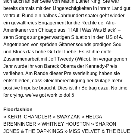
sich auch an der Seite von Martin Luther King. Sie war
bereits damals mit den Ungerechtigkeiten in ihrem Land gut
vertraut. Rund ein halbes Jahrhundert später geht wieder
ein gewaltfreies Engagement für die Rechte der Afro-
Amerikaner von Chicago aus: ´If All I Was Was Black´ –
zehn Songs zur gegenwärtigen Situation in den US of A.
Angetrieben von spröden Gitarrensounds predigen Soul
und Blues das hohe Gut der Liebe. Es ist ihre dritte
Zusammenarbeit mit Jeff Tweedy (Wilco). Im vergangenen
Jahr wurde ihr von Barack Obama der Kennedy-Preis
verliehen. Am Rande dieser Preisverleihung haben sie
entschieden, dass Gleichberechtigung heutzutage mehr
positive Impulse braucht. Dies ist ihr Beitrag dazu. No time
for crying, we’ve got work to do! 5
Floorfashion
›› KERRI CHANDLER
›› SWAYZAK
›› HELGA
BRENNINGER
›› WHITNEY HOUSTON
›› SHARON
JONES & THE DAP-KINGS
›› MISS VELVET & THE BLUE