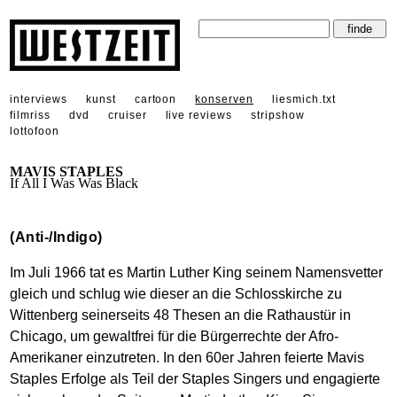
interviews
kunst
cartoon
konserven
liesmich.txt
filmriss
dvd
cruiser
live reviews
stripshow
lottofoon
MAVIS STAPLES
If All I Was Was Black
(Anti-/Indigo)
Im Juli 1966 tat es Martin Luther King seinem Namensvetter
gleich und schlug wie dieser an die Schlosskirche zu
Wittenberg seinerseits 48 Thesen an die Rathaustür in
Chicago, um gewaltfrei für die Bürgerrechte der Afro-
Amerikaner einzutreten. In den 60er Jahren feierte Mavis
Staples Erfolge als Teil der Staples Singers und engagierte