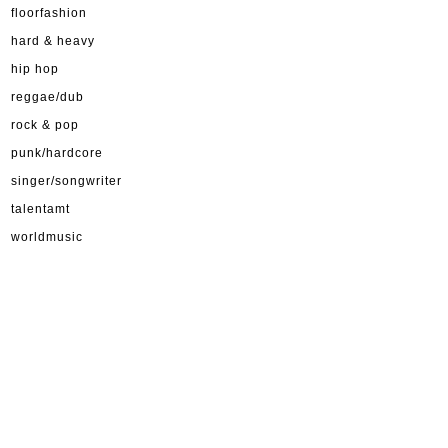
floorfashion
hard & heavy
hip hop
reggae/dub
rock & pop
punk/hardcore
singer/songwriter
talentamt
worldmusic