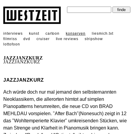
interviews
kunst
cartoon
konserven
liesmich.txt
filmriss
dvd
cruiser
live reviews
stripshow
lottofoon
JAZZJANZKURZ
JAZZJANZKURZ
JAZZJANZKURZ
Ach würde doch nur mal jemand den selbsternannten
Neoklassikern, die allerorten hirntot auf simplen
Pianopatterns herumreiten, die neue CD von BRAD
MEHLDAU vorspielen. "After Bach"(Nonesuch) zeigt in 12
das "Wohltemperierte Klavier" umkreisenden Stücken, wie
man Strenge und Klarheit in Pianomusik bringen kann.