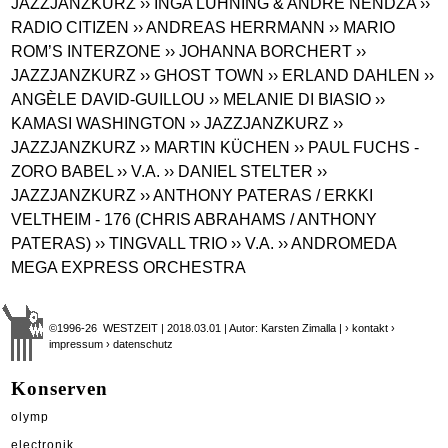
JAZZJANZKURZ
›› INGA LÜHNING & ANDRÉ NENDZA
››
RADIO CITIZEN
›› ANDREAS HERRMANN
›› MARIO
ROM’S INTERZONE
›› JOHANNA BORCHERT
››
JAZZJANZKURZ
›› GHOST TOWN
›› ERLAND DAHLEN
››
ANGÈLE DAVID-GUILLOU
›› MELANIE DI BIASIO
››
KAMASI WASHINGTON
›› JAZZJANZKURZ
››
JAZZJANZKURZ
›› MARTIN KÜCHEN
›› PAUL FUCHS -
ZORO BABEL
›› V.A.
›› DANIEL STELTER
››
JAZZJANZKURZ
›› ANTHONY PATERAS / ERKKI
VELTHEIM - 176 (CHRIS ABRAHAMS / ANTHONY
PATERAS)
›› TINGVALL TRIO
›› V.A.
›› ANDROMEDA
MEGA EXPRESS ORCHESTRA
©1996-26 WESTZEIT | 2018.03.01 | Autor: Karsten Zimalla |
› kontakt
›
impressum
› datenschutz
Konserven
olymp
electronik