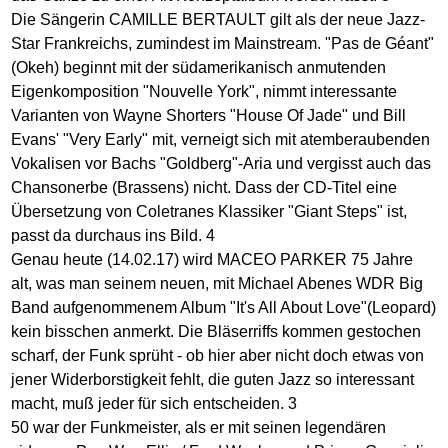
Die Sängerin CAMILLE BERTAULT gilt als der neue Jazz-
Star Frankreichs, zumindest im Mainstream. "Pas de Géant"
(Okeh) beginnt mit der südamerikanisch anmutenden
Eigenkomposition "Nouvelle York", nimmt interessante
Varianten von Wayne Shorters "House Of Jade" und Bill
Evans' "Very Early" mit, verneigt sich mit atemberaubenden
Vokalisen vor Bachs "Goldberg"-Aria und vergisst auch das
Chansonerbe (Brassens) nicht. Dass der CD-Titel eine
Übersetzung von Coletranes Klassiker "Giant Steps" ist,
passt da durchaus ins Bild. 4
Genau heute (14.02.17) wird MACEO PARKER 75 Jahre
alt, was man seinem neuen, mit Michael Abenes WDR Big
Band aufgenommenem Album "It's All About Love"(Leopard)
kein bisschen anmerkt. Die Bläserriffs kommen gestochen
scharf, der Funk sprüht - ob hier aber nicht doch etwas von
jener Widerborstigkeit fehlt, die guten Jazz so interessant
macht, muß jeder für sich entscheiden. 3
50 war der Funkmeister, als er mit seinen legendären