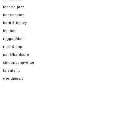
fear no jazz
floorfashion
hard & heavy
hip hop
reggae/dub
rock & pop
punk/hardcore
singer/songwriter
talentamt
worldmusic