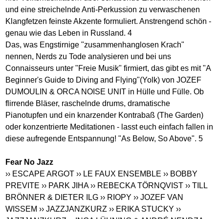
und eine streichelnde Anti-Perkussion zu verwaschenen
Klangfetzen feinste Akzente formuliert. Anstrengend schön -
genau wie das Leben in Russland. 4
Das, was Engstirnige "zusammenhanglosen Krach"
nennen, Nerds zu Tode analysieren und bei uns
Connaisseurs unter "Freie Musik" firmiert, das gibt es mit "A
Beginner's Guide to Diving and Flying"(Yolk) von JOZEF
DUMOULIN & ORCA NOISE UNIT in Hülle und Fülle. Ob
flirrende Bläser, raschelnde drums, dramatische
Pianotupfen und ein knarzender Kontrabaß (The Garden)
oder konzentrierte Meditationen - lasst euch einfach fallen in
diese aufregende Entspannung! "As Below, So Above". 5
Fear No Jazz
›› ESCAPE ARGOT
›› LE FAUX ENSEMBLE
›› BOBBY
PREVITE
›› PARK JIHA
›› REBECKA TÖRNQVIST
›› TILL
BRÖNNER & DIETER ILG
›› RIOPY
›› JOZEF VAN
WISSEM
›› JAZZJANZKURZ
›› ERIKA STUCKY
››