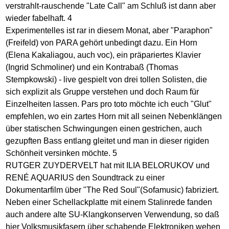
verstrahlt-rauschende "Late Call" am Schluß ist dann aber
wieder fabelhaft. 4
Experimentelles ist rar in diesem Monat, aber "Paraphon"
(Freifeld) von PARA gehört unbedingt dazu. Ein Horn
(Elena Kakaliagou, auch voc), ein präpariertes Klavier
(Ingrid Schmoliner) und ein Kontrabaß (Thomas
Stempkowski) - live gespielt von drei tollen Solisten, die
sich explizit als Gruppe verstehen und doch Raum für
Einzelheiten lassen. Pars pro toto möchte ich euch "Glut"
empfehlen, wo ein zartes Horn mit all seinen Nebenklängen
über statischen Schwingungen einen gestrichen, auch
gezupften Bass entlang gleitet und man in dieser rigiden
Schönheit versinken möchte. 5
RUTGER ZUYDERVELT hat mit ILIA BELORUKOV und
RENÉ AQUARIUS den Soundtrack zu einer
Dokumentarfilm über "The Red Soul"(Sofamusic) fabriziert.
Neben einer Schellackplatte mit einem Stalinrede fanden
auch andere alte SU-Klangkonserven Verwendung, so daß
hier Volksmusikfasern über schabende Elektroniken wehen