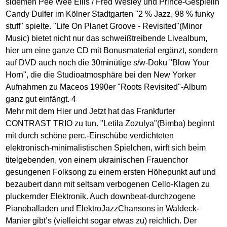
sidemen Pee Wee Ellis / Fred Wesley und Prince-Gespielin
Candy Dulfer im Kölner Stadtgarten "2 % Jazz, 98 % funky
stuff" spielte. "Life On Planet Groove - Revisited"(Minor
Music) bietet nicht nur das schweißtreibende Livealbum,
hier um eine ganze CD mit Bonusmaterial ergänzt, sondern
auf DVD auch noch die 30minütige s/w-Doku "Blow Your
Horn", die die Studioatmosphäre bei den New Yorker
Aufnahmen zu Maceos 1990er "Roots Revisited"-Album
ganz gut einfängt. 4
Mehr mit dem Hier und Jetzt hat das Frankfurter
CONTRAST TRIO zu tun. "Letila Zozulya"(Bimba) beginnt
mit durch schöne perc.-Einschübe verdichteten
elektronisch-minimalistischen Spielchen, wirft sich beim
titelgebenden, von einem ukrainischen Frauenchor
gesungenen Folksong zu einem ersten Höhepunkt auf und
bezaubert dann mit seltsam verbogenen Cello-Klagen zu
pluckernder Elektronik. Auch downbeat-durchzogene
Pianoballaden und ElektroJazzChansons in Waldeck-
Manier gibt’s (vielleicht sogar etwas zu) reichlich. Der