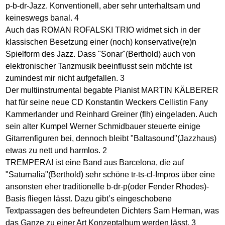
p-b-dr-Jazz. Konventionell, aber sehr unterhaltsam und
keineswegs banal. 4
Auch das ROMAN ROFALSKI TRIO widmet sich in der
klassischen Besetzung einer (noch) konservative(re)n
Spielform des Jazz. Dass "Sonar"(Berthold) auch von
elektronischer Tanzmusik beeinflusst sein möchte ist
zumindest mir nicht aufgefallen. 3
Der multiinstrumental begabte Pianist MARTIN KÄLBERER
hat für seine neue CD Konstantin Weckers Cellistin Fany
Kammerlander und Reinhard Greiner (flh) eingeladen. Auch
sein alter Kumpel Werner Schmidbauer steuerte einige
Gitarrenfiguren bei, dennoch bleibt "Baltasound"(Jazzhaus)
etwas zu nett und harmlos. 2
TREMPERA! ist eine Band aus Barcelona, die auf
"Saturnalia"(Berthold) sehr schöne tr-ts-cl-Impros über eine
ansonsten eher traditionelle b-dr-p(oder Fender Rhodes)-
Basis fliegen lässt. Dazu gibt’s eingeschobene
Textpassagen des befreundeten Dichters Sam Herman, was
das Ganze zu einer Art Konzeptalbum werden lässt. 3