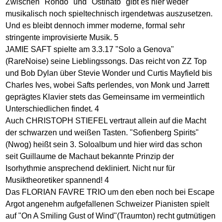
Zwischen "Rondo" und "Ostinato" gibt es hier weder
musikalisch noch spieltechnisch irgendetwas auszusetzen.
Und es bleibt dennoch immer moderne, formal sehr
stringente improvisierte Musik. 5
JAMIE SAFT spielte am 3.3.17 "Solo a Genova"
(RareNoise) seine Lieblingssongs. Das reicht von ZZ Top
und Bob Dylan über Stevie Wonder und Curtis Mayfield bis
Charles Ives, wobei Safts perlendes, von Monk und Jarrett
geprägtes Klavier stets das Gemeinsame im vermeintlich
Unterschiedlichen findet. 4
Auch CHRISTOPH STIEFEL vertraut allein auf die Macht
der schwarzen und weißen Tasten. "Sofienberg Spirits"
(Nwog) heißt sein 3. Soloalbum und hier wird das schon
seit Guillaume de Machaut bekannte Prinzip der
Isorhythmie ansprechend dekliniert. Nicht nur für
Musiktheoretiker spannend! 4
Das FLORIAN FAVRE TRIO um den eben noch bei Escape
Argot angenehm aufgefallenen Schweizer Pianisten spielt
auf "On A Smiling Gust of Wind"(Traumton) recht gutmütigen