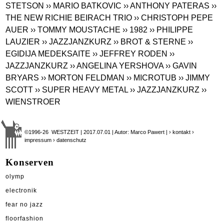
STETSON
›› MARIO BATKOVIC
›› ANTHONY PATERAS
››
THE NEW RICHIE BEIRACH TRIO
›› CHRISTOPH PEPE
AUER
›› TOMMY MOUSTACHE
›› 1982
›› PHILIPPE
LAUZIER
›› JAZZJANZKURZ
›› BROT & STERNE
››
EGIDIJA MEDEKSAITE
›› JEFFREY RODEN
››
JAZZJANZKURZ
›› ANGELINA YERSHOVA
›› GAVIN
BRYARS
›› MORTON FELDMAN
›› MICROTUB
›› JIMMY
SCOTT
›› SUPER HEAVY METAL
›› JAZZJANZKURZ
››
WIENSTROER
©1996-26 WESTZEIT | 2017.07.01 | Autor: Marco Pawert |
› kontakt
›
impressum
› datenschutz
Konserven
olymp
electronik
fear no jazz
floorfashion