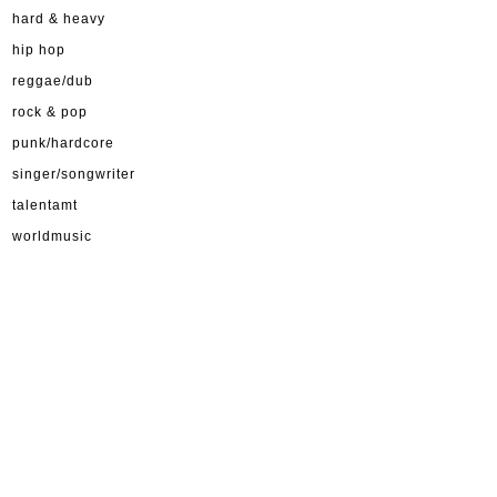
hard & heavy
hip hop
reggae/dub
rock & pop
punk/hardcore
singer/songwriter
talentamt
worldmusic