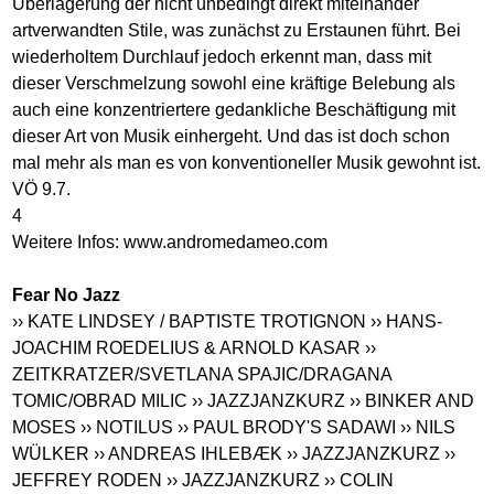
Überlagerung der nicht unbedingt direkt miteinander
artverwandten Stile, was zunächst zu Erstaunen führt. Bei
wiederholtem Durchlauf jedoch erkennt man, dass mit
dieser Verschmelzung sowohl eine kräftige Belebung als
auch eine konzentriertere gedankliche Beschäftigung mit
dieser Art von Musik einhergeht. Und das ist doch schon
mal mehr als man es von konventioneller Musik gewohnt ist.
VÖ 9.7.
4
Weitere Infos:
www.andromedameo.com
Fear No Jazz
›› KATE LINDSEY / BAPTISTE TROTIGNON
›› HANS-
JOACHIM ROEDELIUS & ARNOLD KASAR
››
ZEITKRATZER/SVETLANA SPAJIC/DRAGANA
TOMIC/OBRAD MILIC
›› JAZZJANZKURZ
›› BINKER AND
MOSES
›› NOTILUS
›› PAUL BRODY'S SADAWI
›› NILS
WÜLKER
›› ANDREAS IHLEBÆK
›› JAZZJANZKURZ
››
JEFFREY RODEN
›› JAZZJANZKURZ
›› COLIN