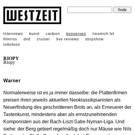
interviews
kunst
cartoon
konserven
liesmich.txt
filmriss
dvd
cruiser
live reviews
stripshow
lottofoon
RIOPY
Riopy
Warner
Normalerweise ist es ja immer dasselbe: die Plattenfirmen
preisen ihren jeweils aktuellen Neoklassikpianisten als
Neuerfindung des geschnittenen Brots an, als Erneuerer der
Tastenkunst, mindestens aber als ernstzunehmenden
Komponisten aus der Bach-Liszt-Satie-Nyman-Liga. Und
siehe: der Berg gebiert regelmäßig doch nur Mäuse wie Nils