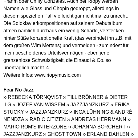
Frahm oder Chilly Gonzales. Auch bei Riopy werden
Namen wie Glass und Chopin gedroppt, allerdings in
diesem speziellen Fall vielleicht gar nicht mal zu unrecht.
Die Soloklavierkompositionen auf seinem Debutalbum
atmen nämlich durchaus ein wenig Schärfe, verstecken
hinter Süße konzeptionelle Kraft (das verbindet ihn z.B. mit
dem großen Wim Mertens) und vermeiden - zumindest für
mein bescheidenes Urteilsvermögen - eben jene
grenzenlose Schwülstigkeit, die Einaudi & Co. so
unerträglich macht. 4
Weitere Infos:
www.riopymusic.com
Fear No Jazz
›› REBECKA TÖRNQVIST
›› TILL BRÖNNER & DIETER
ILG
›› JOZEF VAN WISSEM
›› JAZZJANZKURZ
›› ERIKA
STUCKY
›› JAZZJANZKURZ
›› INGA LÜHNING & ANDRÉ
NENDZA
›› RADIO CITIZEN
›› ANDREAS HERRMANN
››
MARIO ROM’S INTERZONE
›› JOHANNA BORCHERT
››
JAZZJANZKURZ
›› GHOST TOWN
›› ERLAND DAHLEN
››