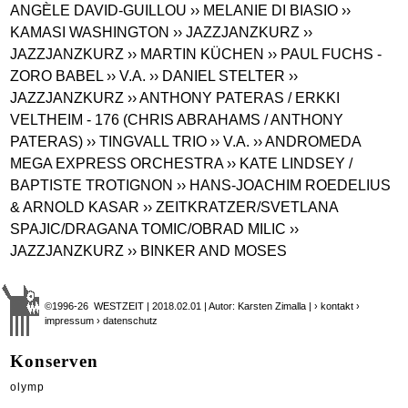
ANGÈLE DAVID-GUILLOU
›› MELANIE DI BIASIO
››
KAMASI WASHINGTON
›› JAZZJANZKURZ
››
JAZZJANZKURZ
›› MARTIN KÜCHEN
›› PAUL FUCHS -
ZORO BABEL
›› V.A.
›› DANIEL STELTER
››
JAZZJANZKURZ
›› ANTHONY PATERAS / ERKKI
VELTHEIM - 176 (CHRIS ABRAHAMS / ANTHONY
PATERAS)
›› TINGVALL TRIO
›› V.A.
›› ANDROMEDA
MEGA EXPRESS ORCHESTRA
›› KATE LINDSEY /
BAPTISTE TROTIGNON
›› HANS-JOACHIM ROEDELIUS
& ARNOLD KASAR
›› ZEITKRATZER/SVETLANA
SPAJIC/DRAGANA TOMIC/OBRAD MILIC
››
JAZZJANZKURZ
›› BINKER AND MOSES
©1996-26 WESTZEIT | 2018.02.01 | Autor: Karsten Zimalla |
› kontakt
›
impressum
› datenschutz
Konserven
olymp