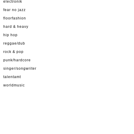
electronik
fear no jazz
floorfashion
hard & heavy
hip hop
reggae/dub
rock & pop
punk/hardcore
singer/songwriter
talentamt
worldmusic