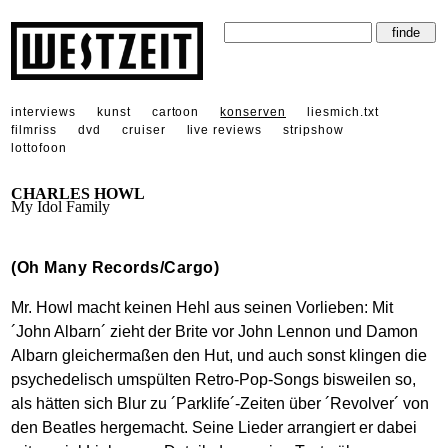
interviews
kunst
cartoon
konserven
liesmich.txt
filmriss
dvd
cruiser
live reviews
stripshow
lottofoon
CHARLES HOWL
My Idol Family
(Oh Many Records/Cargo)
Mr. Howl macht keinen Hehl aus seinen Vorlieben: Mit
´John Albarn´ zieht der Brite vor John Lennon und Damon
Albarn gleichermaßen den Hut, und auch sonst klingen die
psychedelisch umspülten Retro-Pop-Songs bisweilen so,
als hätten sich Blur zu ´Parklife´-Zeiten über ´Revolver´ von
den Beatles hergemacht. Seine Lieder arrangiert er dabei