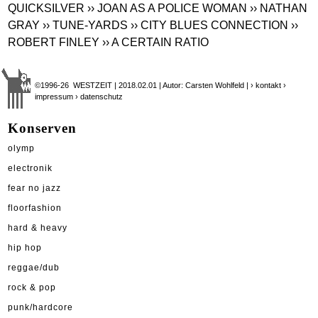
QUICKSILVER
›› JOAN AS A POLICE WOMAN
›› NATHAN
GRAY
›› TUNE-YARDS
›› CITY BLUES CONNECTION
››
ROBERT FINLEY
›› A CERTAIN RATIO
©1996-26 WESTZEIT | 2018.02.01 | Autor: Carsten Wohlfeld |
› kontakt
›
impressum
› datenschutz
Konserven
olymp
electronik
fear no jazz
floorfashion
hard & heavy
hip hop
reggae/dub
rock & pop
punk/hardcore