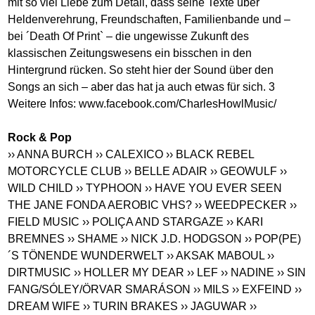
mit so viel Liebe zum Detail, dass seine Texte über
Heldenverehrung, Freundschaften, Familienbande und –
bei ´Death Of Print` – die ungewisse Zukunft des
klassischen Zeitungswesens ein bisschen in den
Hintergrund rücken. So steht hier der Sound über den
Songs an sich – aber das hat ja auch etwas für sich. 3
Weitere Infos:
www.facebook.com/CharlesHowlMusic
/
Rock & Pop
›› ANNA BURCH
›› CALEXICO
›› BLACK REBEL
MOTORCYCLE CLUB
›› BELLE ADAIR
›› GEOWULF
››
WILD CHILD
›› TYPHOON
›› HAVE YOU EVER SEEN
THE JANE FONDA AEROBIC VHS?
›› WEEDPECKER
››
FIELD MUSIC
›› POLIÇA AND STARGAZE
›› KARI
BREMNES
›› SHAME
›› NICK J.D. HODGSON
›› POP(PE)
´S TÖNENDE WUNDERWELT
›› AKSAK MABOUL
››
DIRTMUSIC
›› HOLLER MY DEAR
›› LEF
›› NADINE
›› SIN
FANG/SÓLEY/ÖRVAR SMARÁSON
›› MILS
›› EXFEIND
››
DREAM WIFE
›› TURIN BRAKES
›› JAGUWAR
››