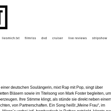
liesmich.txt
filmriss
dvd
cruiser
live reviews
stripshow
einer deutschen Soulängerin, mixt Rap mit Pop, singt über
 fetten Bläsern sowie im Titelsong von Mark Foster begleiten, um
berzeugen. Ihre Stimme klingt, als stünde sie direkt neben eine
chten, von Partnerschaften. Ein Song heißt „Meine Frau“, im