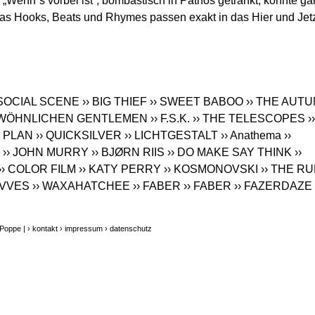
„Wenn´s vorbei ist“, bombastisch in Pathos getränkt, könnte ga
s Hooks, Beats und Rhymes passen exakt in das Hier und Jetz
 SOCIAL SCENE
›› BIG THIEF
›› SWEET BABOO
›› THE AUT
 GEWÖHNLICHEN GENTLEMEN
›› F.S.K.
›› THE TELESCOPES
››
R PLAN
›› QUICKSILVER
›› LICHTGESTALT
›› Anathema
››
›› JOHN MURRY
›› BJØRN RIIS
›› DO MAKE SAY THINK
››
›› COLOR FILM
›› KATY PERRY
›› KOSMONOVSKI
›› THE R
AVVES
›› WAXAHATCHEE
›› FABER
›› FABER
›› FAZERDAZE
 Poppe |
› kontakt
› impressum
› datenschutz