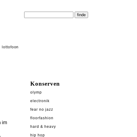
lottofoon
Konserven
olymp
electronik
fear no jazz
floorfashion
m im
hard & heavy
hip hop