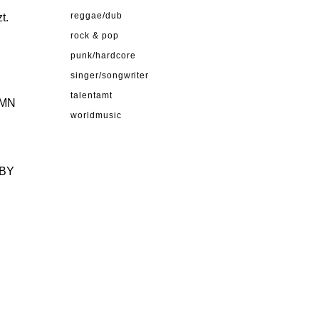
r
t.
reggae/dub
rock & pop
punk/hardcore
singer/songwriter
talentamt
UMN
worldmusic
UBY