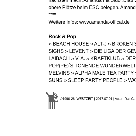
nächsten macht Amanda mit Sido „Blau“. 
obere Plätze beim ESC belegen. Amanda
****
Weitere Infos:
www.amanda-offical.de
Rock & Pop
›› BEACH HOUSE
›› ALT-J
›› BROKEN
SIGHS
›› LEVENT
›› DIE LIGA DER
LAIBACH
›› V. A.
›› KRAFTKLUB
›› DE
POP(PE)´S TÖNENDE WUNDERWELT
MELVINS
›› ALPHA MALE TEA PARTY
SUNS
›› SLEEP PARTY PEOPLE
›› W
©1996-26 WESTZEIT | 2017.07.01 | Autor: Ralf G.