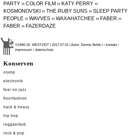
PARTY
›› COLOR FILM
›› KATY PERRY
››
KOSMONOVSKI
›› THE RUBY SUNS
›› SLEEP PARTY
PEOPLE
›› WAVVES
›› WAXAHATCHEE
›› FABER
››
FABER
›› FAZERDAZE
©1996-26 WESTZEIT | 2017.07.01 | Autor: Dennis Behle |
› kontakt
›
impressum
› datenschutz
Konserven
olymp
electronik
fear no jazz
floorfashion
hard & heavy
hip hop
reggae/dub
rock & pop