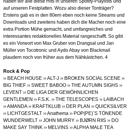
haben wir alle diese Hits in unseren Spotify-Playlists und
auf unseren Festplatten. Wozu also dieser Tonträger?
Erstens gab es in den 80ern eben noch keine Streams und
Downloads und zweitens haben dich die Macher noch eine
extra Portion Mühe gemacht, und umfangreiches und
interessantes redaktionelles Material rangeschafft. So gibt
es ein Vorwort von Max Gruber von Drangsal und Jan
Müller von Tocotronic und Aydo Abay von Blackmail
plaudern noch von früher aus dem Nähkästchen. 4
Rock & Pop
›› BEACH HOUSE
›› ALT-J
›› BROKEN SOCIAL SCENE
››
BIG THIEF
›› SWEET BABOO
›› THE AUTUMN SIGHS
››
LEVENT
›› DIE LIGA DER GEWÖHNLICHEN
GENTLEMEN
›› F.S.K.
›› THE TELESCOPES
›› LAIBACH
›› AMANDA
›› KRAFTKLUB
›› DER PLAN
›› QUICKSILVER
›› LICHTGESTALT
›› Anathema
›› POP(PE)´S TÖNENDE
WUNDERWELT
›› JOHN MURRY
›› BJØRN RIIS
›› DO
MAKE SAY THINK
›› MELVINS
›› ALPHA MALE TEA