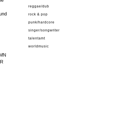
he
reggae/dub
 und
rock & pop
punk/hardcore
singer/songwriter
talentamt
worldmusic
UMN
ER