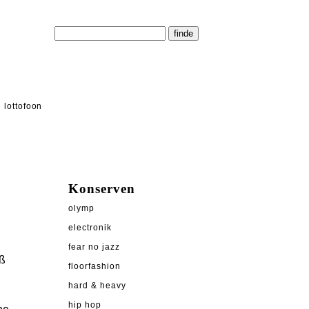
lottofoon
Konserven
olymp
electronik
fear no jazz
aß
floorfashion
hard & heavy
hip hop