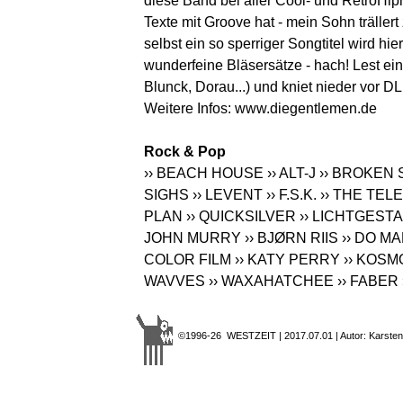
diese Band bei aller Cool- und RetroHi
Texte mit Groove hat - mein Sohn träller
selbst ein so sperriger Songtitel wird hie
wunderfeine Bläsersätze - hach! Lest e
Blunck, Dorau...) und kniet nieder vor 
Weitere Infos:
www.diegentlemen.de
Rock & Pop
›› BEACH HOUSE
›› ALT-J
›› BROKEN
SIGHS
›› LEVENT
›› F.S.K.
›› THE TE
PLAN
›› QUICKSILVER
›› LICHTGEST
JOHN MURRY
›› BJØRN RIIS
›› DO M
COLOR FILM
›› KATY PERRY
›› KOS
WAVVES
›› WAXAHATCHEE
›› FABER
©1996-26 WESTZEIT | 2017.07.01 | Autor: Karsten 