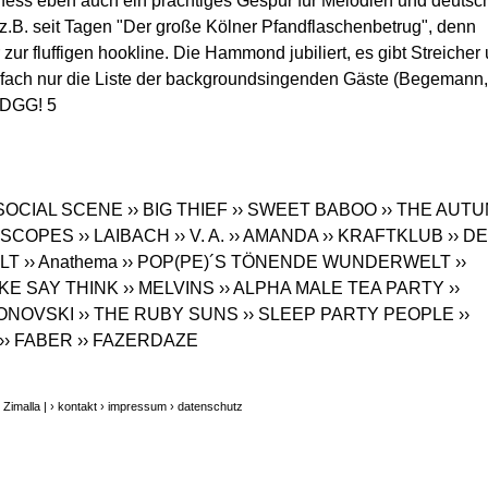
pness eben auch ein prächtiges Gespür für Melodien und deutsc
t z.B. seit Tagen "Der große Kölner Pfandflaschenbetrug", denn
r zur fluffigen hookline. Die Hammond jubiliert, es gibt Streicher
infach nur die Liste der backgroundsingenden Gäste (Begemann,
DLDGG! 5
 SOCIAL SCENE
›› BIG THIEF
›› SWEET BABOO
›› THE AUT
LESCOPES
›› LAIBACH
›› V. A.
›› AMANDA
›› KRAFTKLUB
›› D
ALT
›› Anathema
›› POP(PE)´S TÖNENDE WUNDERWELT
››
AKE SAY THINK
›› MELVINS
›› ALPHA MALE TEA PARTY
››
MONOVSKI
›› THE RUBY SUNS
›› SLEEP PARTY PEOPLE
››
›› FABER
›› FAZERDAZE
Zimalla |
› kontakt
› impressum
› datenschutz