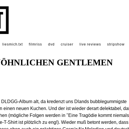
liesmich.txt
filmriss
dvd
cruiser
live reviews
stripshow
EWÖHNLICHEN GENTLEMEN
zte DLDGG-Album alt, da kredenzt uns Dlands bubblegummigste
nen neuen Kuchen. Und der ist wieder derart delektabel, d
chen (mögliche Folgen werden in "Eine Tragödie kommt niemals
e-T-Shirt ist plötzlich zu eng!). Wieder muß betont werden, dass