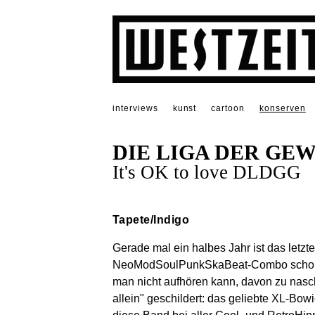
interviews
kunst
cartoon
konserven
DIE LIGA DER G
It's OK to love DLDGG
Tapete/Indigo
Gerade mal ein halbes Jahr ist das let
NeoModSoulPunkSkaBeat-Combo schon ei
man nicht aufhören kann, davon zu nas
allein" geschildert: das geliebte XL-Bowi