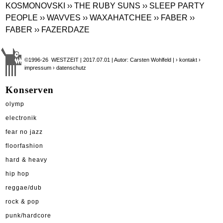
KOSMONOVSKI
›› THE RUBY SUNS
›› SLEEP PARTY
PEOPLE
›› WAVVES
›› WAXAHATCHEE
›› FABER
››
FABER
›› FAZERDAZE
©1996-26 WESTZEIT | 2017.07.01 | Autor: Carsten Wohlfeld |
› kontakt
›
impressum
› datenschutz
Konserven
olymp
electronik
fear no jazz
floorfashion
hard & heavy
hip hop
reggae/dub
rock & pop
punk/hardcore