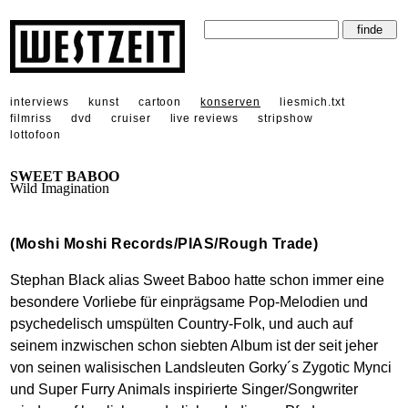
interviews
kunst
cartoon
konserven
liesmich.txt
filmriss
dvd
cruiser
live reviews
stripshow
lottofoon
SWEET BABOO
Wild Imagination
(Moshi Moshi Records/PIAS/Rough Trade)
Stephan Black alias Sweet Baboo hatte schon immer eine
besondere Vorliebe für einprägsame Pop-Melodien und
psychedelisch umspülten Country-Folk, und auch auf
seinem inzwischen schon siebten Album ist der seit jeher
von seinen walisischen Landsleuten Gorky´s Zygotic Mynci
und Super Furry Animals inspirierte Singer/Songwriter