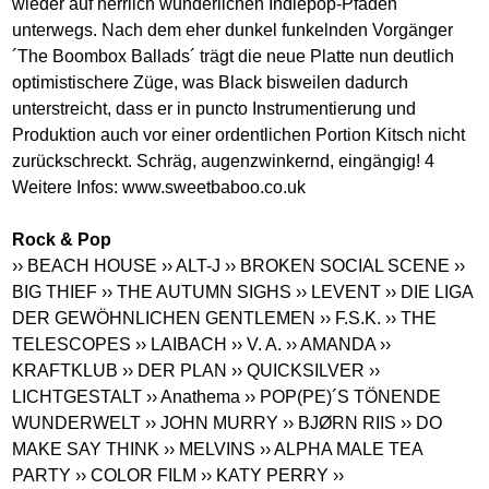
wieder auf herrlich wunderlichen Indiepop-Pfaden
unterwegs. Nach dem eher dunkel funkelnden Vorgänger
´The Boombox Ballads´ trägt die neue Platte nun deutlich
optimistischere Züge, was Black bisweilen dadurch
unterstreicht, dass er in puncto Instrumentierung und
Produktion auch vor einer ordentlichen Portion Kitsch nicht
zurückschreckt. Schräg, augenzwinkernd, eingängig! 4
Weitere Infos:
www.sweetbaboo.co.uk
Rock & Pop
›› BEACH HOUSE
›› ALT-J
›› BROKEN SOCIAL SCENE
››
BIG THIEF
›› THE AUTUMN SIGHS
›› LEVENT
›› DIE LIGA
DER GEWÖHNLICHEN GENTLEMEN
›› F.S.K.
›› THE
TELESCOPES
›› LAIBACH
›› V. A.
›› AMANDA
››
KRAFTKLUB
›› DER PLAN
›› QUICKSILVER
››
LICHTGESTALT
›› Anathema
›› POP(PE)´S TÖNENDE
WUNDERWELT
›› JOHN MURRY
›› BJØRN RIIS
›› DO
MAKE SAY THINK
›› MELVINS
›› ALPHA MALE TEA
PARTY
›› COLOR FILM
›› KATY PERRY
››