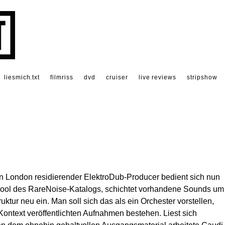
liesmich.txt
filmriss
dvd
cruiser
live reviews
stripshow
in London residierender ElektroDub-Producer bedient sich nun
ool des RareNoise-Katalogs, schichtet vorhandene Sounds um
ruktur neu ein. Man soll sich das als ein Orchester vorstellen,
ntext veröffentlichten Aufnahmen bestehen. Liest sich