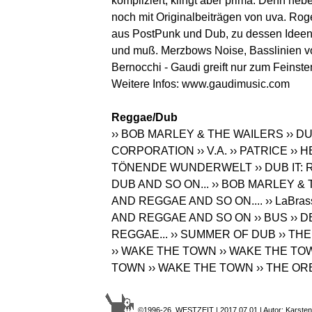
kompliziert, klingt aber prima. Denn ne
noch mit Originalbeiträgen von uva. Ro
aus PostPunk und Dub, zu dessen Ideen
und muß. Merzbows Noise, Basslinien vo
Bernocchi - Gaudi greift nur zum Feinst
Weitere Infos:
www.gaudimusic.com
Reggae/Dub
›› BOB MARLEY & THE WAILERS
›› D
CORPORATION
›› V.A.
›› PATRICE
›› 
TÖNENDE WUNDERWELT
›› DUB IT:
DUB AND SO ON...
›› BOB MARLEY &
AND REGGAE AND SO ON....
›› LaBra
AND REGGAE AND SO ON
›› BUS
›› 
REGGAE...
›› SUMMER OF DUB
›› TH
›› WAKE THE TOWN
›› WAKE THE TO
TOWN
›› WAKE THE TOWN
›› THE O
©1996-26 WESTZEIT | 2017.07.01 | Autor: Karsten 