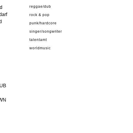
rd
reggae/dub
darf
rock & pop
d
punk/hardcore
singer/songwriter
talentamt
worldmusic
DUB
OWN