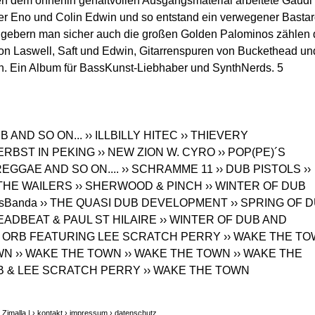
ben dem ohnehin gehaltvollen Ausgangsmaterial arbeitete Gaudi
ger Eno und Colin Edwin und so entstand ein verwegener Basta
gebern man sicher auch die großen Golden Palominos zählen 
n Laswell, Saft und Edwin, Gitarrenspuren von Buckethead un
en. Ein Album für BassKunst-Liebhaber und SynthNerds. 5
UB AND SO ON...
›› ILLBILLY HITEC
›› THIEVERY
HERBST IN PEKING
›› NEW ZION W. CYRO
›› POP(PE)´S
 REGGAE AND SO ON....
›› SCHRAMME 11
›› DUB PISTOLS
››
 THE WAILERS
›› SHERWOOD & PINCH
›› WINTER OF DUB
ssBanda
›› THE QUASI DUB DEVELOPMENT
›› SPRING OF 
DEADBEAT & PAUL ST HILAIRE
›› WINTER OF DUB AND
E ORB FEATURING LEE SCRATCH PERRY
›› WAKE THE T
WN
›› WAKE THE TOWN
›› WAKE THE TOWN
›› WAKE THE
RB & LEE SCRATCH PERRY
›› WAKE THE TOWN
Zimalla |
› kontakt
› impressum
› datenschutz