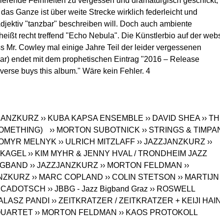
sierende Feinheiten zu vergessen und dramaturgisch geschickt,
das Ganze ist über weite Strecke wirklich federleicht und
djektiv "tanzbar" beschreiben will. Doch auch ambiente
heißt recht treffend "Echo Nebula". Die Künstlerbio auf der webs
 Mr. Cowley mal einige Jahre Teil der leider vergessenen
r) endet mit dem prophetischen Eintrag "2016 – Release
erse buys this album." Wäre kein Fehler. 4
ZJANZKURZ
›› KUBA KAPSA ENSEMBLE
›› DAVID SHEA
›› T
SOMETHING)
›› MORTON SUBOTNICK
›› STRINGS & TIMPA
BOMYR MELNYK
›› ULRICH MITZLAFF
›› JAZZJANZKURZ
››
 KAGEL
›› KIM MYHR & JENNY HVAL / TRONDHEIM JAZZ
IGBAND
›› JAZZJANZKURZ
›› MORTON FELDMAN
››
ANZKURZ
›› MARC COPLAND
›› COLIN STETSON
›› MARTIJN
IA CADOTSCH
›› JBBG - Jazz Bigband Graz
›› ROSWELL
ALASZ PANDI
›› ZEITKRATZER / ZEITKRATZER + KEIJI HAI
 QUARTET
›› MORTON FELDMAN
›› KAOS PROTOKOLL