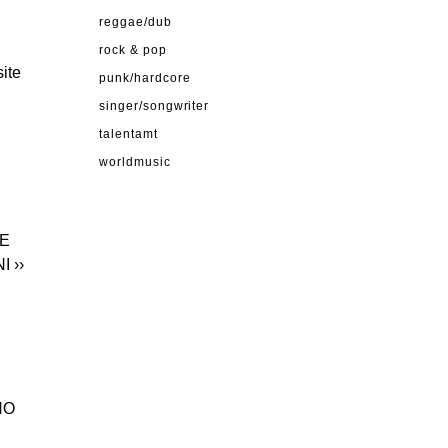
reggae/dub
rock & pop
ite
punk/hardcore
singer/songwriter
talentamt
worldmusic
HE
NI
››
NO