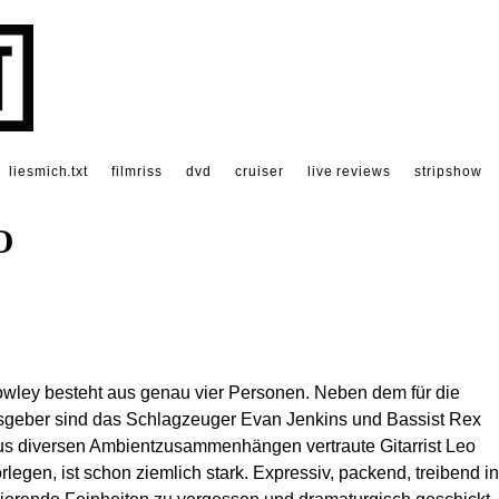
liesmich.txt
filmriss
dvd
cruiser
live reviews
stripshow
O
owley besteht aus genau vier Personen. Neben dem für die
geber sind das Schlagzeuger Evan Jenkins und Bassist Rex
us diversen Ambientzusammenhängen vertraute Gitarrist Leo
egen, ist schon ziemlich stark. Expressiv, packend, treibend in