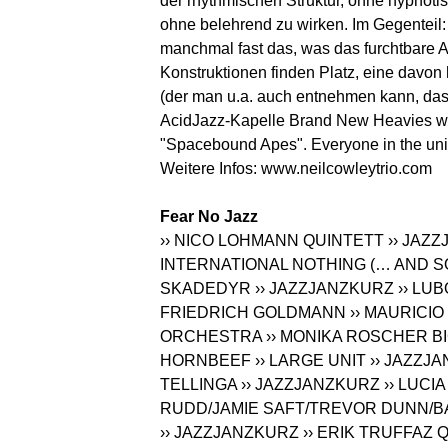
der rhythmischen Struktur, ohne hypnoti
ohne belehrend zu wirken. Im Gegenteil: 
manchmal fast das, was das furchtbare A
Konstruktionen finden Platz, eine davon 
(der man u.a. auch entnehmen kann, dass
AcidJazz-Kapelle Brand New Heavies wa
"Spacebound Apes". Everyone in the univ
Weitere Infos:
www.neilcowleytrio.com
Fear No Jazz
›› NICO LOHMANN QUINTETT
›› JAZ
INTERNATIONAL NOTHING (… AND 
SKADEDYR
›› JAZZJANZKURZ
›› LU
FRIEDRICH GOLDMANN
›› MAURICIO
ORCHESTRA
›› MONIKA ROSCHER B
HORNBEEF
›› LARGE UNIT
›› JAZZJ
TELLINGA
›› JAZZJANZKURZ
›› LUC
RUDD/JAMIE SAFT/TREVOR DUNN/B
›› JAZZJANZKURZ
›› ERIK TRUFFAZ