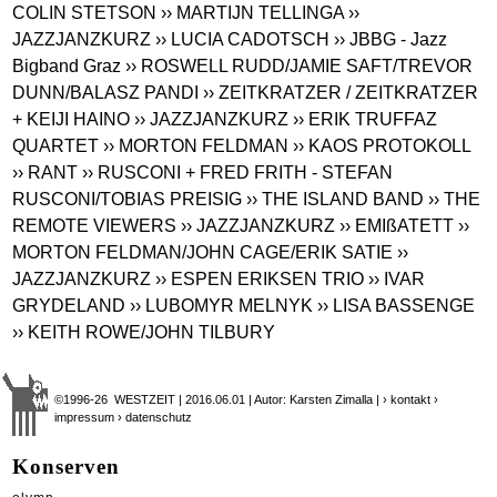
COLIN STETSON
›› MARTIJN TELLINGA
››
JAZZJANZKURZ
›› LUCIA CADOTSCH
›› JBBG - Jazz
Bigband Graz
›› ROSWELL RUDD/JAMIE SAFT/TREVOR
DUNN/BALASZ PANDI
›› ZEITKRATZER / ZEITKRATZER
+ KEIJI HAINO
›› JAZZJANZKURZ
›› ERIK TRUFFAZ
QUARTET
›› MORTON FELDMAN
›› KAOS PROTOKOLL
›› RANT
›› RUSCONI + FRED FRITH - STEFAN
RUSCONI/TOBIAS PREISIG
›› THE ISLAND BAND
›› THE
REMOTE VIEWERS
›› JAZZJANZKURZ
›› EMIßATETT
››
MORTON FELDMAN/JOHN CAGE/ERIK SATIE
››
JAZZJANZKURZ
›› ESPEN ERIKSEN TRIO
›› IVAR
GRYDELAND
›› LUBOMYR MELNYK
›› LISA BASSENGE
›› KEITH ROWE/JOHN TILBURY
©1996-26 WESTZEIT | 2016.06.01 | Autor: Karsten Zimalla |
› kontakt
›
impressum
› datenschutz
Konserven