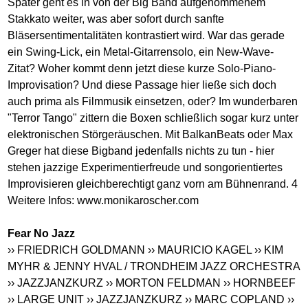
Später geht es in von der Big Band aufgenommenem
Stakkato weiter, was aber sofort durch sanfte
Bläsersentimentalitäten kontrastiert wird. War das gerade
ein Swing-Lick, ein Metal-Gitarrensolo, ein New-Wave-
Zitat? Woher kommt denn jetzt diese kurze Solo-Piano-
Improvisation? Und diese Passage hier ließe sich doch
auch prima als Filmmusik einsetzen, oder? Im wunderbaren
"Terror Tango" zittern die Boxen schließlich sogar kurz unter
elektronischen Störgeräuschen. Mit BalkanBeats oder Max
Greger hat diese Bigband jedenfalls nichts zu tun - hier
stehen jazzige Experimentierfreude und songorientiertes
Improvisieren gleichberechtigt ganz vorn am Bühnenrand. 4
Weitere Infos:
www.monikaroscher.com
Fear No Jazz
›› FRIEDRICH GOLDMANN
›› MAURICIO KAGEL
›› KIM
MYHR & JENNY HVAL / TRONDHEIM JAZZ ORCHESTRA
›› JAZZJANZKURZ
›› MORTON FELDMAN
›› HORNBEEF
›› LARGE UNIT
›› JAZZJANZKURZ
›› MARC COPLAND
››