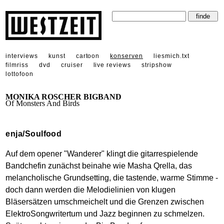
interviews
kunst
cartoon
konserven
liesmich.txt
filmriss
dvd
cruiser
live reviews
stripshow
lottofoon
MONIKA ROSCHER BIGBAND
Of Monsters And Birds
enja/Soulfood
Auf dem opener "Wanderer" klingt die gitarrespielende
Bandchefin zunächst beinahe wie Masha Qrella, das
melancholische Grundsetting, die tastende, warme Stimme -
doch dann werden die Melodielinien von klugen
Bläsersätzen umschmeichelt und die Grenzen zwischen
ElektroSongwritertum und Jazz beginnen zu schmelzen.