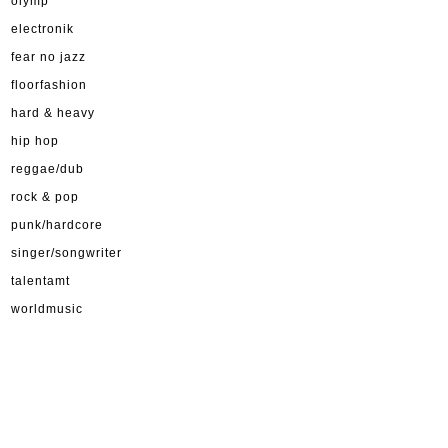
olymp
electronik
fear no jazz
floorfashion
hard & heavy
hip hop
reggae/dub
rock & pop
punk/hardcore
singer/songwriter
talentamt
worldmusic