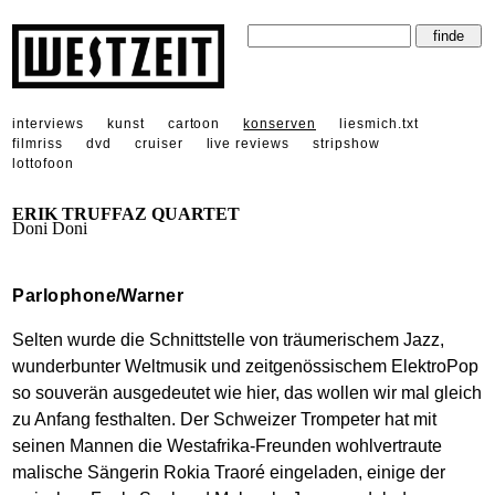
interviews
kunst
cartoon
konserven
liesmich.txt
filmriss
dvd
cruiser
live reviews
stripshow
lottofoon
ERIK TRUFFAZ QUARTET
Doni Doni
Parlophone/Warner
Selten wurde die Schnittstelle von träumerischem Jazz,
wunderbunter Weltmusik und zeitgenössischem ElektroPop
so souverän ausgedeutet wie hier, das wollen wir mal gleich
zu Anfang festhalten. Der Schweizer Trompeter hat mit
seinen Mannen die Westafrika-Freunden wohlvertraute
malische Sängerin Rokia Traoré eingeladen, einige der