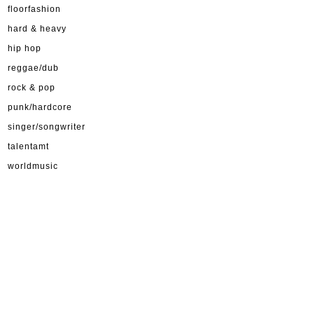
floorfashion
hard & heavy
hip hop
reggae/dub
rock & pop
punk/hardcore
singer/songwriter
talentamt
worldmusic