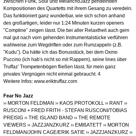
zwischen Funk, Soul und MelanchoJazz pendelnden
Kompositionen des Quartetts mit ihrem Gesang zu veredeln.
Das funktioniert ganz wunderbar, wie sich schon anhand
des großartigen, leider nur 1:24 Minuten kurzen openers
"Comptine" zeigen lässt. Die bei aller Relaxtheit auch gern
mal gut nach vorn gehenden Instrumentalstücke verführen
wahlweise zum Wegdriften oder zum Rumzappeln (z.B.
"Kudu"). Da hätte ich das Bonusstück, bei dem Oxmo
Puccino (ich hab's nicht so mit Rappern), seine lines über
Truffaz' Trompetenbögen fließen lässt, für mein ganz
privates Vergnügen nicht einmal gebraucht. 4
Weitere Infos:
www.eriktruffaz.com
Fear No Jazz
›› MORTON FELDMAN
›› KAOS PROTOKOLL
›› RANT
››
RUSCONI + FRED FRITH - STEFAN RUSCONI/TOBIAS
PREISIG
›› THE ISLAND BAND
›› THE REMOTE
VIEWERS
›› JAZZJANZKURZ
›› EMIßATETT
›› MORTON
FELDMAN/JOHN CAGE/ERIK SATIE
›› JAZZJANZKURZ
››