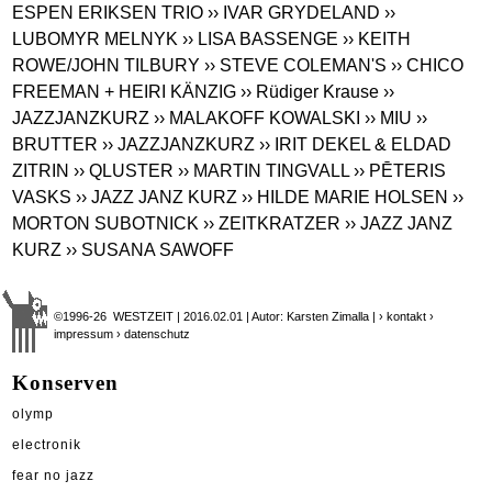
ESPEN ERIKSEN TRIO
›› IVAR GRYDELAND
››
LUBOMYR MELNYK
›› LISA BASSENGE
›› KEITH
ROWE/JOHN TILBURY
›› STEVE COLEMAN'S
›› CHICO
FREEMAN + HEIRI KÄNZIG
›› Rüdiger Krause
››
JAZZJANZKURZ
›› MALAKOFF KOWALSKI
›› MIU
››
BRUTTER
›› JAZZJANZKURZ
›› IRIT DEKEL & ELDAD
ZITRIN
›› QLUSTER
›› MARTIN TINGVALL
›› PĒTERIS
VASKS
›› JAZZ JANZ KURZ
›› HILDE MARIE HOLSEN
››
MORTON SUBOTNICK
›› ZEITKRATZER
›› JAZZ JANZ
KURZ
›› SUSANA SAWOFF
©1996-26 WESTZEIT | 2016.02.01 | Autor: Karsten Zimalla |
› kontakt
›
impressum
› datenschutz
Konserven
olymp
electronik
fear no jazz