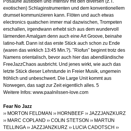
Posaune austoben und intensiv mit den diversen (z.T.
exotischen) Schlaginstrumenten und dem konventionellem
drumset kommunizieren kann. Flöten und auch etwas
electronics quatschen immer mal dazwischen, Trompeten
erschallen, irgendwann erhebt sich aus dem wundervoll
lärmenden Amalgam denn auch eine Art Groove, beinahe
latino-haft. Dann ist das erste Stück auch schon zu Ende
(waren das wirklich 13:45 Min.?). "Riofun" beginnt trotz des
Namens orientalisch, bevor auch hier das abendländische
FreeJazzChaos ausbricht. Und jenes wirkt, wie auch das
letzte Stück dieser Lehrstunde in Freier Musik, ungemein
fröhlich und unbeschwert. Die Large Unit kommt aus
Norwegen, das sagt zur Zeit eigentlich alles. 5
Weitere Infos:
www.paalnilssen-love.com
Fear No Jazz
›› MORTON FELDMAN
›› HORNBEEF
›› JAZZJANZKURZ
›› MARC COPLAND
›› COLIN STETSON
›› MARTIJN
TELLINGA
›› JAZZJANZKURZ
›› LUCIA CADOTSCH
››