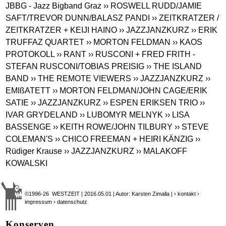
JBBG - Jazz Bigband Graz
›› ROSWELL RUDD/JAMIE
SAFT/TREVOR DUNN/BALASZ PANDI
›› ZEITKRATZER /
ZEITKRATZER + KEIJI HAINO
›› JAZZJANZKURZ
›› ERIK
TRUFFAZ QUARTET
›› MORTON FELDMAN
›› KAOS
PROTOKOLL
›› RANT
›› RUSCONI + FRED FRITH -
STEFAN RUSCONI/TOBIAS PREISIG
›› THE ISLAND
BAND
›› THE REMOTE VIEWERS
›› JAZZJANZKURZ
››
EMIßATETT
›› MORTON FELDMAN/JOHN CAGE/ERIK
SATIE
›› JAZZJANZKURZ
›› ESPEN ERIKSEN TRIO
››
IVAR GRYDELAND
›› LUBOMYR MELNYK
›› LISA
BASSENGE
›› KEITH ROWE/JOHN TILBURY
›› STEVE
COLEMAN'S
›› CHICO FREEMAN + HEIRI KÄNZIG
››
Rüdiger Krause
›› JAZZJANZKURZ
›› MALAKOFF
KOWALSKI
©1996-26 WESTZEIT | 2016.05.01 | Autor: Karsten Zimalla |
› kontakt
›
impressum
› datenschutz
Konserven