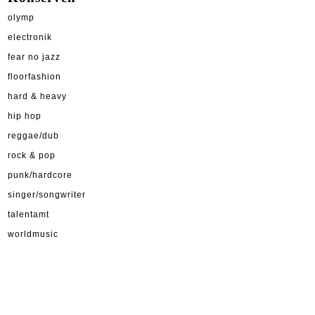
olymp
electronik
fear no jazz
floorfashion
hard & heavy
hip hop
reggae/dub
rock & pop
punk/hardcore
singer/songwriter
talentamt
worldmusic