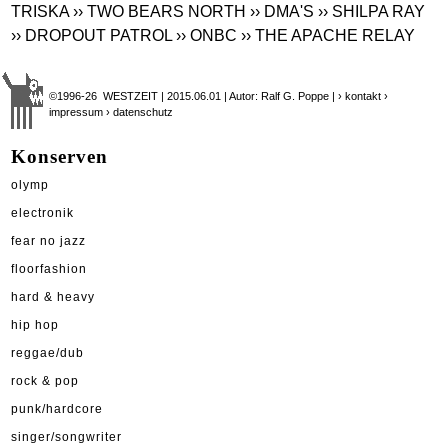
TRISKA
›› TWO BEARS NORTH
›› DMA'S
›› SHILPA RAY
›› DROPOUT PATROL
›› ONBC
›› THE APACHE RELAY
©1996-26 WESTZEIT | 2015.06.01 | Autor: Ralf G. Poppe |
› kontakt
›
impressum
› datenschutz
Konserven
olymp
electronik
fear no jazz
floorfashion
hard & heavy
hip hop
reggae/dub
rock & pop
punk/hardcore
singer/songwriter