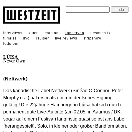
interviews
kunst
cartoon
konserven
liesmich.txt
filmriss
dvd
cruiser
live reviews
stripshow
lottofoon
LÚISA
Never Own
(Nettwerk)
Das kanadische Label Nettwerk (Sinéad O´Connor; Peter
Murphy u.a.) hat erstmals ein rein deutsches Signing
getätigt! Die 22jährige Hamburgerin Lúisa hat sich durch
permanent gute Live-Auftritte (am 02.05. in Aaarhus / DK,
sogar auf einem Festival) langfristig quasi selbst ans Label
`herangespielt´. Solo, in kleiner oder großer Bandformation.