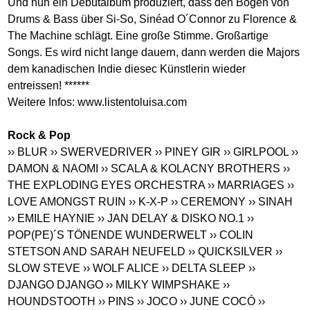
Und nun ein Debutalbum produziert, dass den Bogen von
Drums & Bass über Si-So, Sinéad O´Connor zu Florence &
The Machine schlägt. Eine große Stimme. Großartige
Songs. Es wird nicht lange dauern, dann werden die Majors
dem kanadischen Indie diesec Künstlerin wieder
entreissen! ******
Weitere Infos:
www.listentoluisa.com
Rock & Pop
›› BLUR
›› SWERVEDRIVER
›› PINEY GIR
›› GIRLPOOL
››
DAMON & NAOMI
›› SCALA & KOLACNY BROTHERS
››
THE EXPLODING EYES ORCHESTRA
›› MARRIAGES
››
LOVE AMONGST RUIN
›› K-X-P
›› CEREMONY
›› SINAH
›› EMILE HAYNIE
›› JAN DELAY & DISKO NO.1
››
POP(PE)´S TÖNENDE WUNDERWELT
›› COLIN
STETSON AND SARAH NEUFELD
›› QUICKSILVER
››
SLOW STEVE
›› WOLF ALICE
›› DELTA SLEEP
››
DJANGO DJANGO
›› MILKY WIMPSHAKE
››
HOUNDSTOOTH
›› PINS
›› JOCO
›› JUNE COCÓ
››