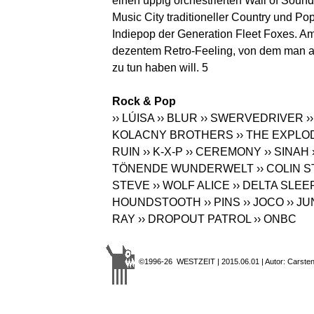
einen üppig orchestrierten Wall of Sound 
Music City traditioneller Country und P
Indiepop der Generation Fleet Foxes. A
dezentem Retro-Feeling, von dem man au
zu tun haben will. 5
Rock & Pop
›› LÚISA
›› BLUR
›› SWERVEDRIVER
›
KOLACNY BROTHERS
›› THE EXPL
RUIN
›› K-X-P
›› CEREMONY
›› SINAH
TÖNENDE WUNDERWELT
›› COLIN
STEVE
›› WOLF ALICE
›› DELTA SLEE
HOUNDSTOOTH
›› PINS
›› JOCO
›› J
RAY
›› DROPOUT PATROL
›› ONBC
©1996-26 WESTZEIT | 2015.06.01 | Autor: Carsten