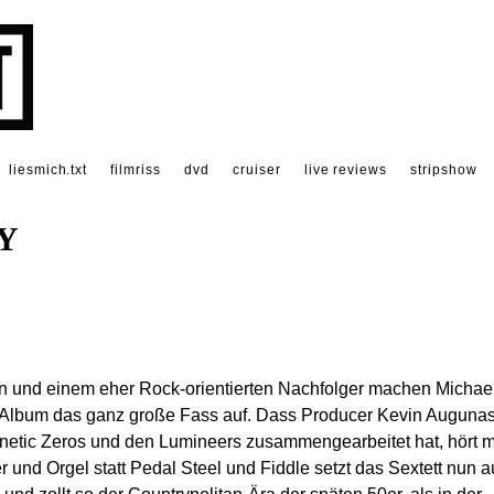
liesmich.txt
filmriss
dvd
cruiser
live reviews
stripshow
Y
n und einem eher Rock-orientierten Nachfolger machen Michae
en Album das ganz große Fass auf. Dass Producer Kevin Auguna
netic Zeros und den Lumineers zusammengearbeitet hat, hört 
er und Orgel statt Pedal Steel und Fiddle setzt das Sextett nun a