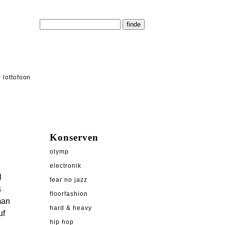
lottofoon
Konserven
olymp
electronik
l
fear no jazz
s
floorfashion
man
hard & heavy
uf
hip hop