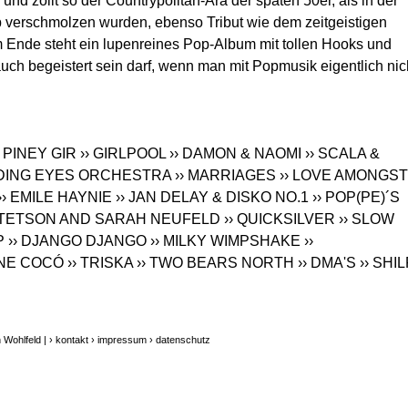
und zollt so der Countrypolitan-Ära der späten 50er, als in der
op verschmolzen wurden, ebenso Tribut wie dem zeitgeistigen
m Ende steht ein lupenreines Pop-Album mit tollen Hooks und
ch begeistert sein darf, wenn man mit Popmusik eigentlich nic
› PINEY GIR
›› GIRLPOOL
›› DAMON & NAOMI
›› SCALA &
ODING EYES ORCHESTRA
›› MARRIAGES
›› LOVE AMONGST
›› EMILE HAYNIE
›› JAN DELAY & DISKO NO.1
›› POP(PE)´S
 STETSON AND SARAH NEUFELD
›› QUICKSILVER
›› SLOW
P
›› DJANGO DJANGO
›› MILKY WIMPSHAKE
››
UNE COCÓ
›› TRISKA
›› TWO BEARS NORTH
›› DMA'S
›› SHI
 Wohlfeld |
› kontakt
› impressum
› datenschutz