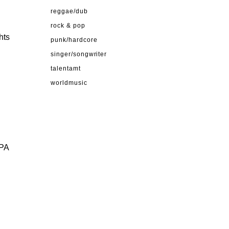
reggae/dub
rock & pop
hts
punk/hardcore
singer/songwriter
talentamt
worldmusic
LPA