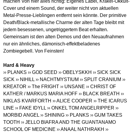
machen Von hier alles richtig: Eigenes Label, Krakel-Okkult-
Cover und einem Sound, der weiter nicht von aktuellen
Metal-Presse-Lieblingen entfernt sein könnte. Der primitive
Death/Black-metallische Charme der alten Tage bleibt mit
jedem besessenen, ungetriggertem Beat erhalten.
Gemeinsam ist den alten Demos und den Neuaufnahmen
nur ein ähnliches, dämonisch-effektbeladenes
Zombiegebell. Von Feinsten!
Hard & Heavy
›› PLANKS
›› GOD SEED
›› OBELYSKKH
›› SICK SICK
SICK
›› NIHILL
›› NACHTMYSTIUM
›› SPLIT CRANIUM
››
KREATOR
›› The FRIGHT
›› UNSANE
›› CHRIST OF
KATHER / MARKUS MARIA HOFF
›› BLACK BREATH
››
NIKLAS KVARFORTH
›› ALICE COOPER
›› THE ICARUS
LINE
›› FAKE IDYLL
›› ONKEL TOM ANGELRIPPER
››
MORBID ANGEL
›› SHINING
›› PLANKS
›› GUM TAKES
TOOTH
›› JELLO BIAFRA AND THE GUANTANAMO
SCHOOL OF MEDICINE
›› ANAAL NATHRAKH
››