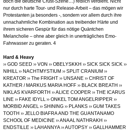
doch die deutsche Crust-Szene…) redlich verdient. Nicht
nur durch harte Tour- und Release-Arbeit – das mögen wir
Protestanten ja besonders -, sondern vor allem durch ihre
unnachahmliche Kombination aus treibender Härte und
ihrem sicheren Gespür für das nötige Quäntchen
Melancholie – ohne aber gleich in unerträgliches Emo-
Fahrwasser zu geraten. 4
Hard & Heavy
›› GOD SEED
›› VON
›› OBELYSKKH
›› SICK SICK SICK
››
NIHILL
›› NACHTMYSTIUM
›› SPLIT CRANIUM
››
KREATOR
›› The FRIGHT
›› UNSANE
›› CHRIST OF
KATHER / MARKUS MARIA HOFF
›› BLACK BREATH
››
NIKLAS KVARFORTH
›› ALICE COOPER
›› THE ICARUS
LINE
›› FAKE IDYLL
›› ONKEL TOM ANGELRIPPER
››
MORBID ANGEL
›› SHINING
›› PLANKS
›› GUM TAKES
TOOTH
›› JELLO BIAFRA AND THE GUANTANAMO
SCHOOL OF MEDICINE
›› ANAAL NATHRAKH
››
ENDSTILLE
›› LAHANNYA
›› AUTOPSY
›› GALLHAMMER