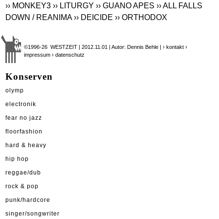
›› MONKEY3
›› LITURGY
›› GUANO APES
›› ALL FALLS
DOWN / REANIMA
›› DEICIDE
›› ORTHODOX
©1996-26 WESTZEIT | 2012.11.01 | Autor: Dennis Behle |
› kontakt
›
impressum
› datenschutz
Konserven
olymp
electronik
fear no jazz
floorfashion
hard & heavy
hip hop
reggae/dub
rock & pop
punk/hardcore
singer/songwriter