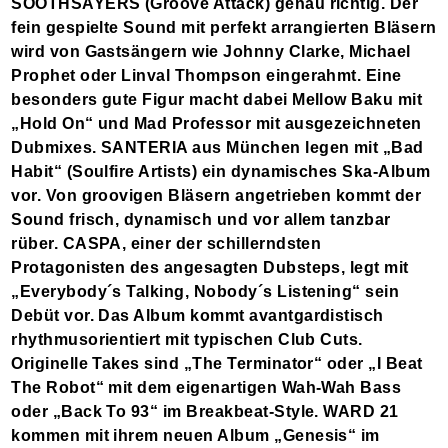
SOOTHSAYERS (Groove Attack) genau richtig. Der
fein gespielte Sound mit perfekt arrangierten Bläsern
wird von Gastsängern wie Johnny Clarke, Michael
Prophet oder Linval Thompson eingerahmt. Eine
besonders gute Figur macht dabei Mellow Baku mit
„Hold On“ und Mad Professor mit ausgezeichneten
Dubmixes. SANTERIA aus München legen mit „Bad
Habit“ (Soulfire Artists) ein dynamisches Ska-Album
vor. Von groovigen Bläsern angetrieben kommt der
Sound frisch, dynamisch und vor allem tanzbar
rüber. CASPA, einer der schillerndsten
Protagonisten des angesagten Dubsteps, legt mit
„Everybody´s Talking, Nobody´s Listening“ sein
Debüt vor. Das Album kommt avantgardistisch
rhythmusorientiert mit typischen Club Cuts.
Originelle Takes sind „The Terminator“ oder „I Beat
The Robot“ mit dem eigenartigen Wah-Wah Bass
oder „Back To 93“ im Breakbeat-Style. WARD 21
kommen mit ihrem neuen Album „Genesis“ im