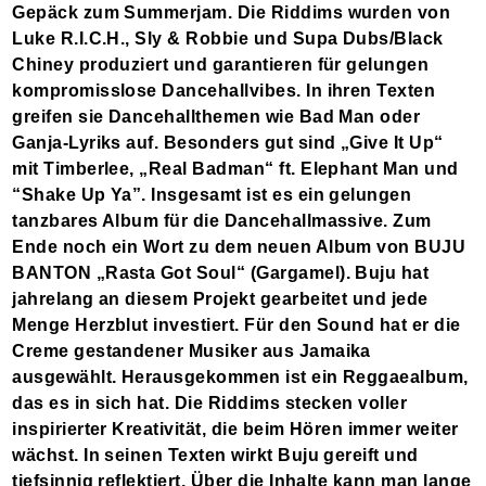
Gepäck zum Summerjam. Die Riddims wurden von
Luke R.I.C.H., Sly & Robbie und Supa Dubs/Black
Chiney produziert und garantieren für gelungen
kompromisslose Dancehallvibes. In ihren Texten
greifen sie Dancehallthemen wie Bad Man oder
Ganja-Lyriks auf. Besonders gut sind „Give It Up“
mit Timberlee, „Real Badman“ ft. Elephant Man und
“Shake Up Ya”. Insgesamt ist es ein gelungen
tanzbares Album für die Dancehallmassive. Zum
Ende noch ein Wort zu dem neuen Album von BUJU
BANTON „Rasta Got Soul“ (Gargamel). Buju hat
jahrelang an diesem Projekt gearbeitet und jede
Menge Herzblut investiert. Für den Sound hat er die
Creme gestandener Musiker aus Jamaika
ausgewählt. Herausgekommen ist ein Reggaealbum,
das es in sich hat. Die Riddims stecken voller
inspirierter Kreativität, die beim Hören immer weiter
wächst. In seinen Texten wirkt Buju gereift und
tiefsinnig reflektiert. Über die Inhalte kann man lange