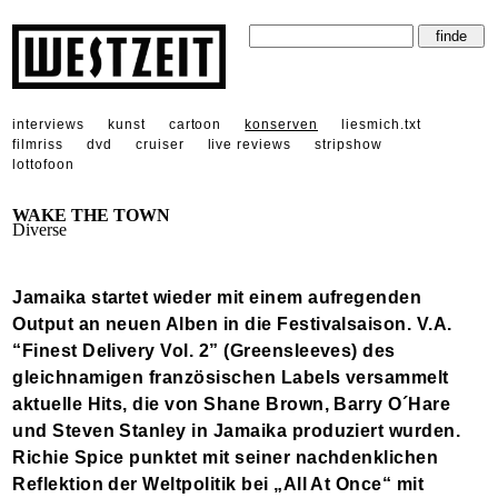
interviews
kunst
cartoon
konserven
liesmich.txt
filmriss
dvd
cruiser
live reviews
stripshow
lottofoon
WAKE THE TOWN
Diverse
Jamaika startet wieder mit einem aufregenden
Output an neuen Alben in die Festivalsaison. V.A.
“Finest Delivery Vol. 2” (Greensleeves) des
gleichnamigen französischen Labels versammelt
aktuelle Hits, die von Shane Brown, Barry O´Hare
und Steven Stanley in Jamaika produziert wurden.
Richie Spice punktet mit seiner nachdenklichen
Reflektion der Weltpolitik bei „All At Once“ mit