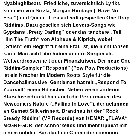
Nyabinghibeats. Friedliche, zuversichtlich Lyriks
kommen von Sizzla, Morgan Heritage („Have No
Fear“) und Queen Ifrica auf soft gespielten One Drop
Riddims. Dazu gesellen sich Lovers-Songs wie
Gyptians „Pretty Darling“ oder das tanzbare „Tell
Him The Truth“ von Alpheus & Kiprich, wobei
„Stush“ ein Begriff für eine Frau ist, die nicht tanzen
kann. Man sieht, die haben andere Sorgen als
Weltverdrossenheit oder Finanzkrisen. Der neue One
Riddim-Sampler “Respond” (Pow Pow Productions)
ist ein Kracher im Modern Roots Style für die
Dancehallmassive. Gentleman hat mit „Respond To
Yourself“ einen Hit sicher. Neben vielen anderen
Stars beeindruckt hier auch die Performance des
Newcomers Nature („Falling In Love“), der gelungen
an Garnett Silk erinnert. Brandneu ist der “Rock
Steady Riddim” (VP Records) von KEMAR „FLAVA“
McGREGOR, der schnörkellos und mehr upbeat mit
einem soliden Basslauf die Creme der consious