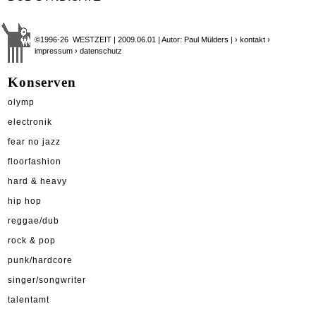
©1996-26 WESTZEIT | 2009.06.01 | Autor: Paul Mülders |
› kontakt
›
impressum
› datenschutz
Konserven
olymp
electronik
fear no jazz
floorfashion
hard & heavy
hip hop
reggae/dub
rock & pop
punk/hardcore
singer/songwriter
talentamt