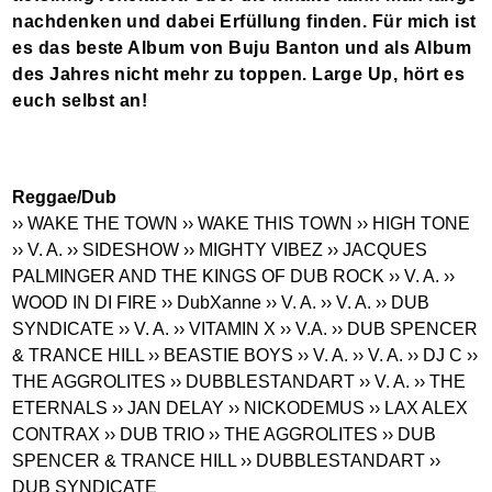
nachdenken und dabei Erfüllung finden. Für mich ist
es das beste Album von Buju Banton und als Album
des Jahres nicht mehr zu toppen. Large Up, hört es
euch selbst an!
Reggae/Dub
›› WAKE THE TOWN
›› WAKE THIS TOWN
›› HIGH TONE
›› V. A.
›› SIDESHOW
›› MIGHTY VIBEZ
›› JACQUES
PALMINGER AND THE KINGS OF DUB ROCK
›› V. A.
››
WOOD IN DI FIRE
›› DubXanne
›› V. A.
›› V. A.
›› DUB
SYNDICATE
›› V. A.
›› VITAMIN X
›› V.A.
›› DUB SPENCER
& TRANCE HILL
›› BEASTIE BOYS
›› V. A.
›› V. A.
›› DJ C
››
THE AGGROLITES
›› DUBBLESTANDART
›› V. A.
›› THE
ETERNALS
›› JAN DELAY
›› NICKODEMUS
›› LAX ALEX
CONTRAX
›› DUB TRIO
›› THE AGGROLITES
›› DUB
SPENCER & TRANCE HILL
›› DUBBLESTANDART
››
DUB SYNDICATE