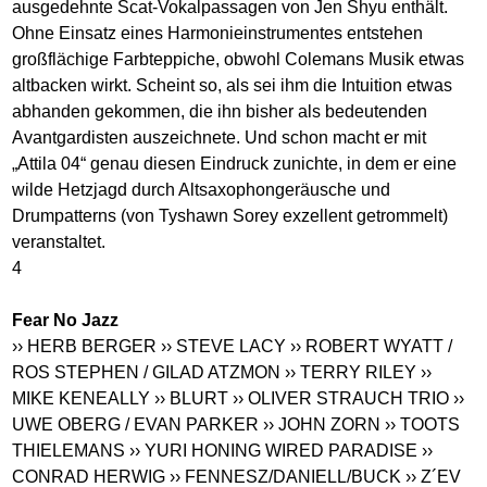
ausgedehnte Scat-Vokalpassagen von Jen Shyu enthält.
Ohne Einsatz eines Harmonieinstrumentes entstehen
großflächige Farbteppiche, obwohl Colemans Musik etwas
altbacken wirkt. Scheint so, als sei ihm die Intuition etwas
abhanden gekommen, die ihn bisher als bedeutenden
Avantgardisten auszeichnete. Und schon macht er mit
„Attila 04“ genau diesen Eindruck zunichte, in dem er eine
wilde Hetzjagd durch Altsaxophongeräusche und
Drumpatterns (von Tyshawn Sorey exzellent getrommelt)
veranstaltet.
4
Fear No Jazz
›› HERB BERGER
›› STEVE LACY
›› ROBERT WYATT /
ROS STEPHEN / GILAD ATZMON
›› TERRY RILEY
››
MIKE KENEALLY
›› BLURT
›› OLIVER STRAUCH TRIO
››
UWE OBERG / EVAN PARKER
›› JOHN ZORN
›› TOOTS
THIELEMANS
›› YURI HONING WIRED PARADISE
››
CONRAD HERWIG
›› FENNESZ/DANIELL/BUCK
›› Z´EV