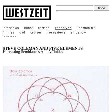
interviews
kunst
cartoon
konserven
liesmich.txt
filmriss
dvd
cruiser
live reviews
stripshow
lottofoon
STEVE COLEMAN AND FIVE ELEMENTS
Harvesting Semblances And Affinities