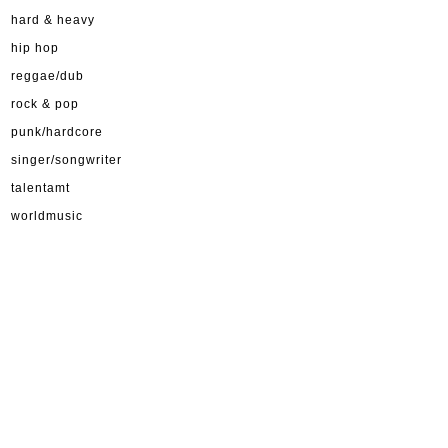
hard & heavy
hip hop
reggae/dub
rock & pop
punk/hardcore
singer/songwriter
talentamt
worldmusic