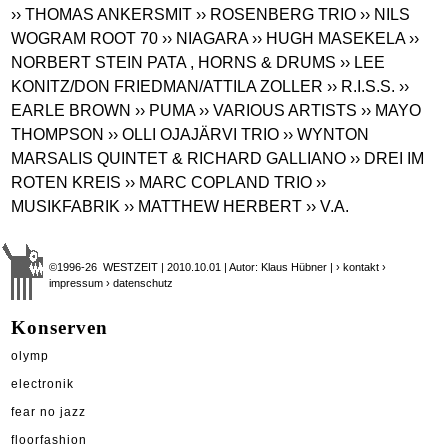
›› THOMAS ANKERSMIT
›› ROSENBERG TRIO
›› NILS
WOGRAM ROOT 70
›› NIAGARA
›› HUGH MASEKELA
››
NORBERT STEIN PATA , HORNS & DRUMS
›› LEE
KONITZ/DON FRIEDMAN/ATTILA ZOLLER
›› R.I.S.S.
››
EARLE BROWN
›› PUMA
›› VARIOUS ARTISTS
›› MAYO
THOMPSON
›› OLLI OJAJÄRVI TRIO
›› WYNTON
MARSALIS QUINTET & RICHARD GALLIANO
›› DREI IM
ROTEN KREIS
›› MARC COPLAND TRIO
››
MUSIKFABRIK
›› MATTHEW HERBERT
›› V.A.
©1996-26 WESTZEIT | 2010.10.01 | Autor: Klaus Hübner |
› kontakt
›
impressum
› datenschutz
Konserven
olymp
electronik
fear no jazz
floorfashion