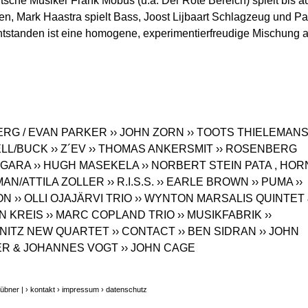
utsche Musiker Frank Möbus (u.a. Der Rote Bereich) spielt bis a
gen, Mark Haastra spielt Bass, Joost Lijbaart Schlagzeug und Pa
 Entstanden ist eine homogene, experimentierfreudige Mischung 
ERG / EVAN PARKER
›› JOHN ZORN
›› TOOTS THIELEMAN
ELL/BUCK
›› Z´EV
›› THOMAS ANKERSMIT
›› ROSENBERG
IAGARA
›› HUGH MASEKELA
›› NORBERT STEIN PATA , HO
MAN/ATTILA ZOLLER
›› R.I.S.S.
›› EARLE BROWN
›› PUMA
››
ON
›› OLLI OJAJÄRVI TRIO
›› WYNTON MARSALIS QUINTET
EN KREIS
›› MARC COPLAND TRIO
›› MUSIKFABRIK
››
KONITZ NEW QUARTET
›› CONTACT
›› BEN SIDRAN
›› JOHN
ER & JOHANNES VOGT
›› JOHN CAGE
übner |
› kontakt
› impressum
› datenschutz