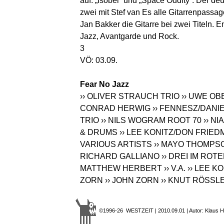
auf: „Isobel“ und „Space Oddity“. Der de
zwei mit Stef van Es alle Gitarrenpassa
Jan Bakker die Gitarre bei zwei Titeln.
Jazz, Avantgarde und Rock.
3
VÖ: 03.09.
Fear No Jazz
›› OLIVER STRAUCH TRIO
›› UWE OB
CONRAD HERWIG
›› FENNESZ/DANI
TRIO
›› NILS WOGRAM ROOT 70
›› N
& DRUMS
›› LEE KONITZ/DON FRIED
VARIOUS ARTISTS
›› MAYO THOMPS
RICHARD GALLIANO
›› DREI IM ROT
MATTHEW HERBERT
›› V.A.
›› LEE 
ZORN
›› JOHN ZORN
›› KNUT RÖSSL
©1996-26 WESTZEIT | 2010.09.01 | Autor: Klaus H