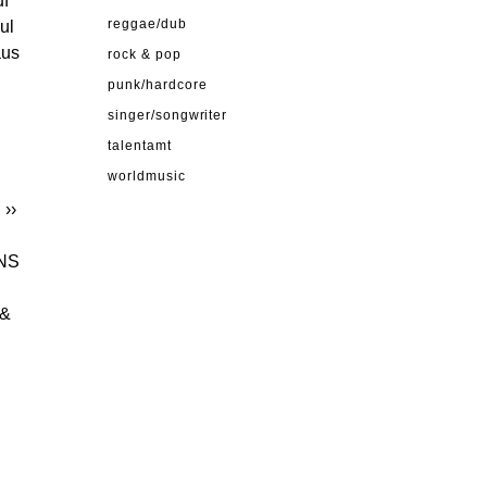
uf
ul
reggae/dub
aus
rock & pop
punk/hardcore
singer/songwriter
talentamt
worldmusic
S
››
RNS
 &