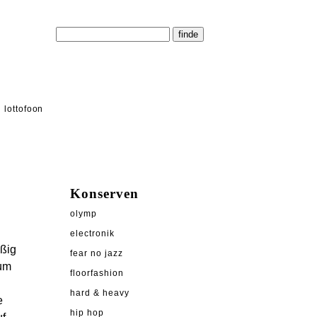
lottofoon
Konserven
olymp
electronik
ißig
fear no jazz
 um
floorfashion
hard & heavy
e
hip hop