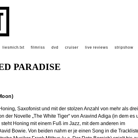
liesmich.txt
filmriss
dvd
cruiser
live reviews
stripshow
ED PARADISE
yMoon)
Honing, Saxofonist und mit der stolzen Anzahl von mehr als dre
t von der Novelle „The White Tiger“ von Aravind Adiga (in dem es
n) steht Honing mit einem Fuß im Jazz, mit dem anderen im
avid Bowie. Von beiden nahm er je einen Song in die Tracklist