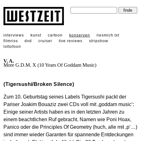
interviews
kunst
cartoon
konserven
liesmich.txt
filmriss
dvd
cruiser
live reviews
stripshow
lottofoon
V. A.
More G.D.M. X (10 Years Of Goddam Music)
(Tigersushi/Broken Silence)
Zum 10. Geburtstag seines Labels Tigersushi packt der
Pariser Joakim Bouaziz zwei CDs voll mit ‚goddam music‘:
Einige seiner Artists haben es in den letzten Jahren zu
einem beachtlichen Ruf gebracht. Namen wie Poni Hoax,
Panico oder die Principles Of Geometry (huch, alle mit ‚p‘…)
sind immer wieder Garanten für spannende Entdeckungen