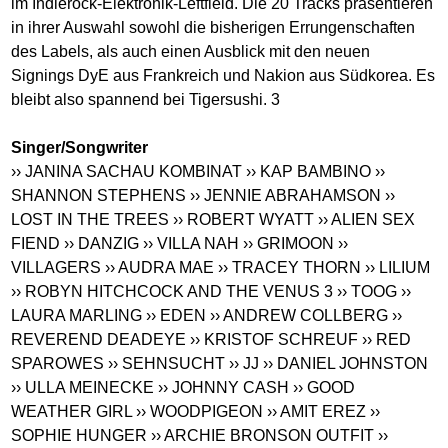
im Indierock-Elektronik-Leftfield. Die 20 Tracks präsentieren
in ihrer Auswahl sowohl die bisherigen Errungenschaften
des Labels, als auch einen Ausblick mit den neuen
Signings DyE aus Frankreich und Nakion aus Südkorea. Es
bleibt also spannend bei Tigersushi. 3
Singer/Songwriter
›› JANINA SACHAU KOMBINAT
›› KAP BAMBINO
››
SHANNON STEPHENS
›› JENNIE ABRAHAMSON
››
LOST IN THE TREES
›› ROBERT WYATT
›› ALIEN SEX
FIEND
›› DANZIG
›› VILLA NAH
›› GRIMOON
››
VILLAGERS
›› AUDRA MAE
›› TRACEY THORN
›› LILIUM
›› ROBYN HITCHCOCK AND THE VENUS 3
›› TOOG
››
LAURA MARLING
›› EDEN
›› ANDREW COLLBERG
››
REVEREND DEADEYE
›› KRISTOF SCHREUF
›› RED
SPAROWES
›› SEHNSUCHT
›› JJ
›› DANIEL JOHNSTON
›› ULLA MEINECKE
›› JOHNNY CASH
›› GOOD
WEATHER GIRL
›› WOODPIGEON
›› AMIT EREZ
››
SOPHIE HUNGER
›› ARCHIE BRONSON OUTFIT
››