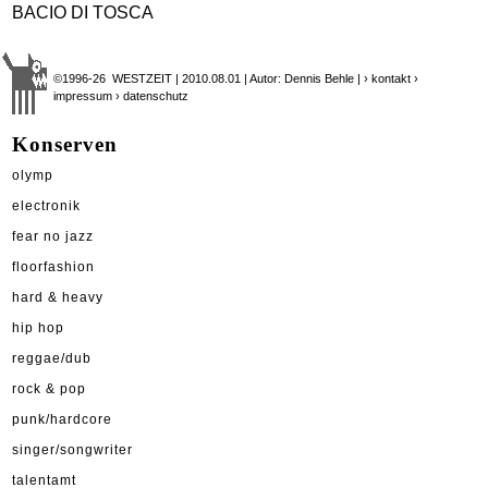
BACIO DI TOSCA
©1996-26 WESTZEIT | 2010.08.01 | Autor: Dennis Behle |
› kontakt
›
impressum
› datenschutz
Konserven
olymp
electronik
fear no jazz
floorfashion
hard & heavy
hip hop
reggae/dub
rock & pop
punk/hardcore
singer/songwriter
talentamt