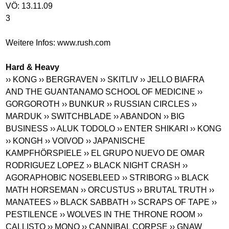
VÖ: 13.11.09
3
Weitere Infos:
www.rush.com
Hard & Heavy
›› KONG
›› BERGRAVEN
›› SKITLIV
›› JELLO BIAFRA
AND THE GUANTANAMO SCHOOL OF MEDICINE
››
GORGOROTH
›› BUNKUR
›› RUSSIAN CIRCLES
››
MARDUK
›› SWITCHBLADE
›› ABANDON
›› BIG
BUSINESS
›› ALUK TODOLO
›› ENTER SHIKARI
›› KONG
›› KONGH
›› VOIVOD
›› JAPANISCHE
KAMPFHÖRSPIELE
›› EL GRUPO NUEVO DE OMAR
RODRIGUEZ LOPEZ
›› BLACK NIGHT CRASH
››
AGORAPHOBIC NOSEBLEED
›› STRIBORG
›› BLACK
MATH HORSEMAN
›› ORCUSTUS
›› BRUTAL TRUTH
››
MANATEES
›› BLACK SABBATH
›› SCRAPS OF TAPE
››
PESTILENCE
›› WOLVES IN THE THRONE ROOM
››
CALLISTO
›› MONO
›› CANNIBAL CORPSE
›› GNAW