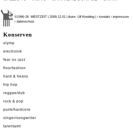
©1996-26 WESTZEIT | 2009.12.01 | Autor: Ulf Kneiding |
› kontakt
› impressum
› datenschutz
Konserven
olymp
electronik
fear no jazz
floorfashion
hard & heavy
hip hop
reggae/dub
rock & pop
punk/hardcore
singer/songwriter
talentamt