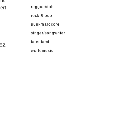
cht
ert
reggae/dub
rock & pop
punk/hardcore
singer/songwriter
talentamt
EZ
worldmusic