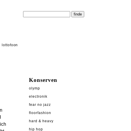
lottofoon
Konserven
olymp
electronik
fear no jazz
on
floorfashion
I
hard & heavy
ich
hip hop