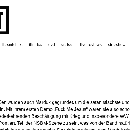
liesmich.txt
filmriss
dvd
cruiser
live reviews
stripshow
0er, wurden auch Marduk gegründet, um die satanistischste und
in. Mit ihrem ersten Demo „Fuck Me Jesus“ waren sie also sch
wiederkehrenden Beschäftigung mit Krieg und insbesondere WWI
frontiert, Teil der NSBM-Szene zu sein, was von der Band natürl