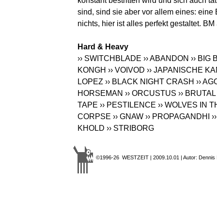
konstant bestritten wird und sich auch ta
sind, sind sie aber vor allem eines: eine
nichts, hier ist alles perfekt gestaltet.
Hard & Heavy
›› SWITCHBLADE
›› ABANDON
›› BIG
KONGH
›› VOIVOD
›› JAPANISCHE K
LOPEZ
›› BLACK NIGHT CRASH
›› A
HORSEMAN
›› ORCUSTUS
›› BRUTA
TAPE
›› PESTILENCE
›› WOLVES IN
CORPSE
›› GNAW
›› PROPAGANDHI
›
KHOLD
›› STRIBORG
©1996-26 WESTZEIT | 2009.10.01 | Autor: Dennis 