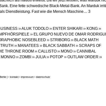
tsächlich als haltlos erweist. Da wir jetzt wissen, was Marduk ni
 Bank. Eine fette schwedische Black-Metal-Bank. An Marduk irriti
 BM als Dienstleistung. Fast wie die Mensch Maschine… 3
 BUSINESS
›› ALUK TODOLO
›› ENTER SHIKARI
›› KONG
››
AMPFHÖRSPIELE
›› EL GRUPO NUEVO DE OMAR RODRIGU
GORAPHOBIC NOSEBLEED
›› STRIBORG
›› BLACK MATH
L TRUTH
›› MANATEES
›› BLACK SABBATH
›› SCRAPS OF
 THE THRONE ROOM
›› CALLISTO
›› MONO
›› CANNIBAL
› MONNO
›› ZOMBI
›› JULIA
›› POTOP
›› OUTLAW ORDER
››
Behle |
› kontakt
› impressum
› datenschutz