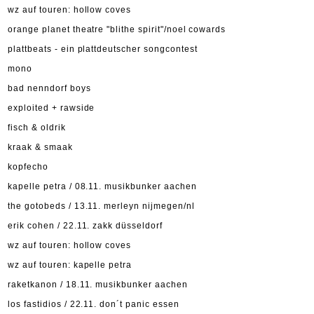
wz auf touren: hollow coves
orange planet theatre "blithe spirit"/noel cowards
plattbeats - ein plattdeutscher songcontest
mono
bad nenndorf boys
exploited + rawside
fisch & oldrik
kraak & smaak
kopfecho
kapelle petra / 08.11. musikbunker aachen
the gotobeds / 13.11. merleyn nijmegen/nl
erik cohen / 22.11. zakk düsseldorf
wz auf touren: hollow coves
wz auf touren: kapelle petra
raketkanon / 18.11. musikbunker aachen
los fastidios / 22.11. don´t panic essen