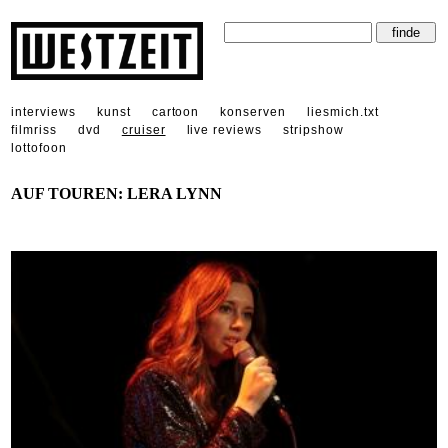
interviews
kunst
cartoon
konserven
liesmich.txt
filmriss
dvd
cruiser
live reviews
stripshow
lottofoon
AUF TOUREN: LERA LYNN