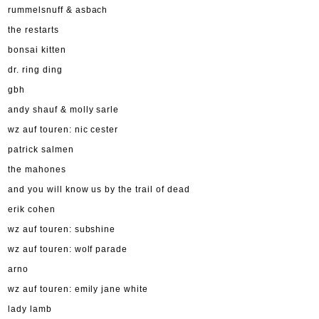
rummelsnuff & asbach
the restarts
bonsai kitten
dr. ring ding
gbh
andy shauf & molly sarle
wz auf touren: nic cester
patrick salmen
the mahones
and you will know us by the trail of dead
erik cohen
wz auf touren: subshine
wz auf touren: wolf parade
arno
wz auf touren: emily jane white
lady lamb