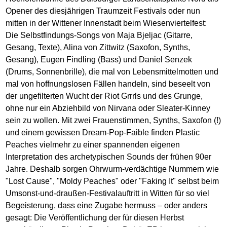
Opener des diesjährigen Traumzeit Festivals oder nun
mitten in der Wittener Innenstadt beim Wiesenviertelfest:
Die Selbstfindungs-Songs von Maja Bjeljac (Gitarre,
Gesang, Texte), Alina von Zittwitz (Saxofon, Synths,
Gesang), Eugen Findling (Bass) und Daniel Senzek
(Drums, Sonnenbrille), die mal von Lebensmittelmotten und
mal von hoffnungslosen Fällen handeln, sind beseelt von
der ungefilterten Wucht der Riot Grrrls und des Grunge,
ohne nur ein Abziehbild von Nirvana oder Sleater-Kinney
sein zu wollen. Mit zwei Frauenstimmen, Synths, Saxofon (!)
und einem gewissen Dream-Pop-Faible finden Plastic
Peaches vielmehr zu einer spannenden eigenen
Interpretation des archetypischen Sounds der frühen 90er
Jahre. Deshalb sorgen Ohrwurm-verdächtige Nummern wie
"Lost Cause", "Moldy Peaches" oder "Faking It" selbst beim
Umsonst-und-draußen-Festivalauftritt in Witten für so viel
Begeisterung, dass eine Zugabe hermuss – oder anders
gesagt: Die Veröffentlichung der für diesen Herbst