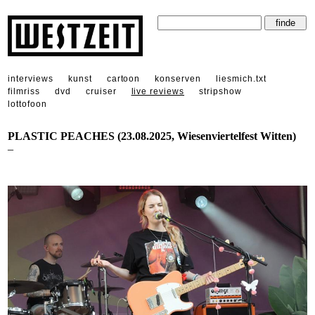
interviews
kunst
cartoon
konserven
liesmich.txt
filmriss
dvd
cruiser
live reviews
stripshow
lottofoon
PLASTIC PEACHES (23.08.2025, Wiesenviertelfest Witten)
_