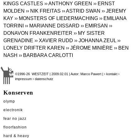
KINGS CASTLES
›› ANTHONY GREEN
›› ERNST
MOLDEN
›› NIK FREITAS
›› ASTRID SWAN
›› JEREMY
KAY
›› MONSTERS OF LIEDERMACHING
›› EMILIANA
TORRINI
›› MARIANNE DISSARD
›› EMIRSAN
››
DONAVON FRANKENREITER
›› MY SISTER
GRENADINE
›› XAVIER RUDD
›› JOHANNA ZEUL
››
LONELY DRIFTER KAREN
›› JÉROME MINIÈRE
›› BEN
NASH
›› BARBARA CARLOTTI
©1996-26 WESTZEIT | 2009.02.01 | Autor: Marco Pawert |
› kontakt
›
impressum
› datenschutz
Konserven
olymp
electronik
fear no jazz
floorfashion
hard & heavy