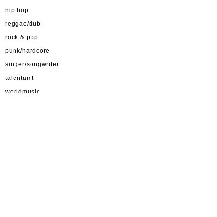
hip hop
reggae/dub
rock & pop
punk/hardcore
singer/songwriter
talentamt
worldmusic