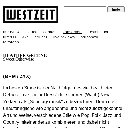
interviews
kunst
cartoon
konserven
liesmich.txt
filmriss
dvd
cruiser
live reviews
stripshow
lottofoon
HEATHER GREENE
Sweet Otherwise
(BHM / ZYX)
Im besten Sinne ist der Nachfolger des viel beachteten
Debüts „Five Dollar Dress“ der schönen (Wahl-) New
Yorkerin als „Sonntagsmusik“ zu bezeichnen. Denn die
unaufdringliche wie angenehme und nicht zuletzt gekonnte
Art und Weise, verschiedene Stile wie Pop, Folk, Jazz und
Country miteinander zu kombinieren und dabei nicht