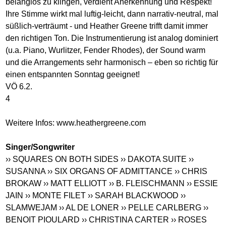
belanglos zu klingen, verdient Anerkennung und Respekt!
Ihre Stimme wirkt mal luftig-leicht, dann narrativ-neutral, mal
süßlich-verträumt - und Heather Greene trifft damit immer
den richtigen Ton. Die Instrumentierung ist analog dominiert
(u.a. Piano, Wurlitzer, Fender Rhodes), der Sound warm
und die Arrangements sehr harmonisch – eben so richtig für
einen entspannten Sonntag geeignet!
VÖ 6.2.
4
Weitere Infos:
www.heathergreene.com
Singer/Songwriter
›› SQUARES ON BOTH SIDES
›› DAKOTA SUITE
››
SUSANNA
›› SIX ORGANS OF ADMITTANCE
›› CHRIS
BROKAW
›› MATT ELLIOTT
›› B. FLEISCHMANN
›› ESSIE
JAIN
›› MONTE FILET
›› SARAH BLACKWOOD
››
SLAMWEJAM
›› AL DE LONER
›› PELLE CARLBERG
››
BENOIT PIOULARD
›› CHRISTINA CARTER
›› ROSES