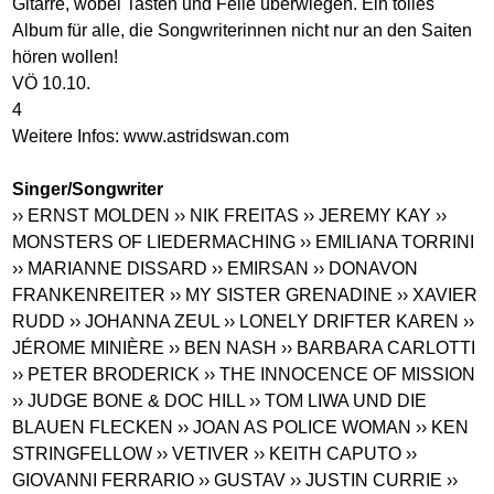
Gitarre, wobei Tasten und Felle überwiegen. Ein tolles
Album für alle, die Songwriterinnen nicht nur an den Saiten
hören wollen!
VÖ 10.10.
4
Weitere Infos:
www.astridswan.com
Singer/Songwriter
›› ERNST MOLDEN
›› NIK FREITAS
›› JEREMY KAY
››
MONSTERS OF LIEDERMACHING
›› EMILIANA TORRINI
›› MARIANNE DISSARD
›› EMIRSAN
›› DONAVON
FRANKENREITER
›› MY SISTER GRENADINE
›› XAVIER
RUDD
›› JOHANNA ZEUL
›› LONELY DRIFTER KAREN
››
JÉROME MINIÈRE
›› BEN NASH
›› BARBARA CARLOTTI
›› PETER BRODERICK
›› THE INNOCENCE OF MISSION
›› JUDGE BONE & DOC HILL
›› TOM LIWA UND DIE
BLAUEN FLECKEN
›› JOAN AS POLICE WOMAN
›› KEN
STRINGFELLOW
›› VETIVER
›› KEITH CAPUTO
››
GIOVANNI FERRARIO
›› GUSTAV
›› JUSTIN CURRIE
››