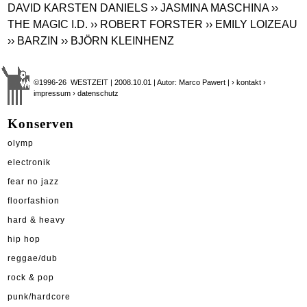
DAVID KARSTEN DANIELS
›› JASMINA MASCHINA
››
THE MAGIC I.D.
›› ROBERT FORSTER
›› EMILY LOIZEAU
›› BARZIN
›› BJÖRN KLEINHENZ
©1996-26 WESTZEIT | 2008.10.01 | Autor: Marco Pawert |
› kontakt
›
impressum
› datenschutz
Konserven
olymp
electronik
fear no jazz
floorfashion
hard & heavy
hip hop
reggae/dub
rock & pop
punk/hardcore