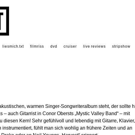
liesmich.txt
filmriss
dvd
cruiser
live reviews
stripshow
ustischen, warmen Singer-Songwriteralbum steht, der sollte h
s – auch Gitarrist in Conor Obersts „Mystic Valley Band“ – mit
au diesen Kern! Sehr gefühlvoll und lebendig mit Gitarre, Klavier,
strumentiert, fühlt man sich wohlig an frühere Zeiten und an