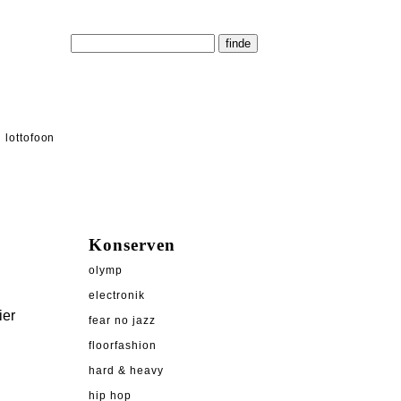
lottofoon
Konserven
olymp
electronik
ier
fear no jazz
floorfashion
hard & heavy
hip hop