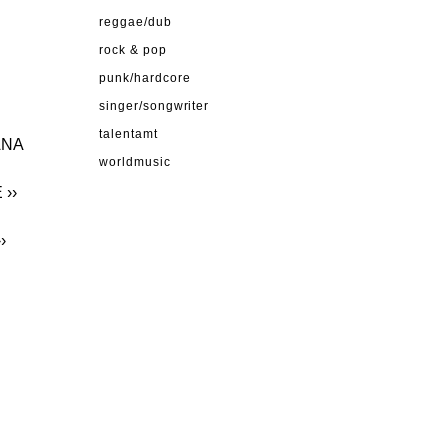
reggae/dub
rock & pop
punk/hardcore
singer/songwriter
talentamt
ANA
worldmusic
E
››
››