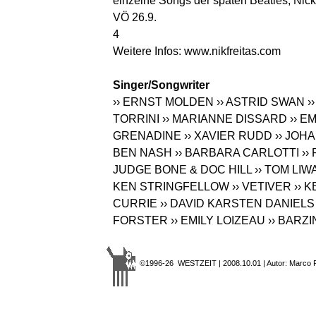
einzelne Songs der späten Beatles, Nick
VÖ 26.9.
4
Weitere Infos:
www.nikfreitas.com
Singer/Songwriter
›› ERNST MOLDEN
›› ASTRID SWAN
›
TORRINI
›› MARIANNE DISSARD
›› E
GRENADINE
›› XAVIER RUDD
›› JOH
BEN NASH
›› BARBARA CARLOTTI
››
JUDGE BONE & DOC HILL
›› TOM LI
KEN STRINGFELLOW
›› VETIVER
›› 
CURRIE
›› DAVID KARSTEN DANIELS
FORSTER
›› EMILY LOIZEAU
›› BARZI
©1996-26 WESTZEIT | 2008.10.01 | Autor: Marco 