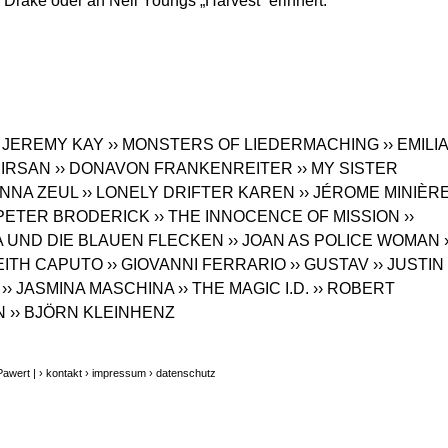
 Drake oder an Neil Youngs „Harvest“ erinnert.
› JEREMY KAY
›› MONSTERS OF LIEDERMACHING
›› EMILI
MIRSAN
›› DONAVON FRANKENREITER
›› MY SISTER
ANNA ZEUL
›› LONELY DRIFTER KAREN
›› JÉROME MINIÈR
 PETER BRODERICK
›› THE INNOCENCE OF MISSION
››
WA UND DIE BLAUEN FLECKEN
›› JOAN AS POLICE WOMAN
KEITH CAPUTO
›› GIOVANNI FERRARIO
›› GUSTAV
›› JUSTIN
›› JASMINA MASCHINA
›› THE MAGIC I.D.
›› ROBERT
N
›› BJÖRN KLEINHENZ
Pawert |
› kontakt
› impressum
› datenschutz