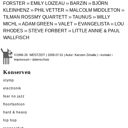
FORSTER
›› EMILY LOIZEAU
›› BARZIN
›› BJÖRN
KLEINHENZ
›› PHIL VETTER
›› MALCOLM MIDDLETON
››
TILMAN ROSSMY QUARTETT
›› TAUNUS
›› WILLY
MICHL
›› ADAM GREEN
›› VALET
›› EVANGELISTA
›› LOU
RHODES
›› STEVE FORBERT
›› LITTLE ANNIE & PAUL
WALLFISCH
©1996-26 WESTZEIT | 2008.07.01 | Autor: Karsten Zimalla |
› kontakt
›
impressum
› datenschutz
Konserven
olymp
electronik
fear no jazz
floorfashion
hard & heavy
hip hop