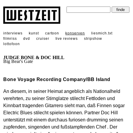
interviews
kunst
cartoon
konserven
liesmich.txt
filmriss
dvd
cruiser
live reviews
stripshow
lottofoon
JUDGE BONE & DOC HILL
Big Bear's Gate
Bone Voyage Recording Company/BB Island
An diesem, in seiner Heimat angeblich als Nationalheld
verehrten, zu seiner Stirnglatze stilecht Fettloden und
Kinnbart tragenden Gitarrero sieht man, daß Finnen sogar
Electric Blues stilecht spielen können. Partner Doc Hill
unterstützt mit einem durchaus furiosen drumming seinen
zupfenden, singenden und fußstampfenden Chef . Der