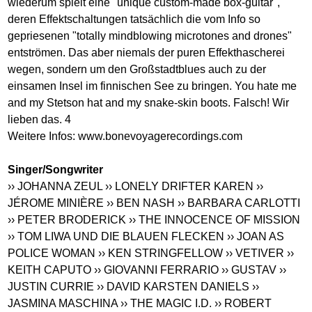
wiederum spielt eine "unique custom-made box-guitar",
deren Effektschaltungen tatsächlich die vom Info so
gepriesenen "totally mindblowing microtones and drones"
entströmen. Das aber niemals der puren Effekthascherei
wegen, sondern um den Großstadtblues auch zu der
einsamen Insel im finnischen See zu bringen. You hate me
and my Stetson hat and my snake-skin boots. Falsch! Wir
lieben das. 4
Weitere Infos:
www.bonevoyagerecordings.com
Singer/Songwriter
›› JOHANNA ZEUL
›› LONELY DRIFTER KAREN
››
JÉROME MINIÈRE
›› BEN NASH
›› BARBARA CARLOTTI
›› PETER BRODERICK
›› THE INNOCENCE OF MISSION
›› TOM LIWA UND DIE BLAUEN FLECKEN
›› JOAN AS
POLICE WOMAN
›› KEN STRINGFELLOW
›› VETIVER
››
KEITH CAPUTO
›› GIOVANNI FERRARIO
›› GUSTAV
››
JUSTIN CURRIE
›› DAVID KARSTEN DANIELS
››
JASMINA MASCHINA
›› THE MAGIC I.D.
›› ROBERT