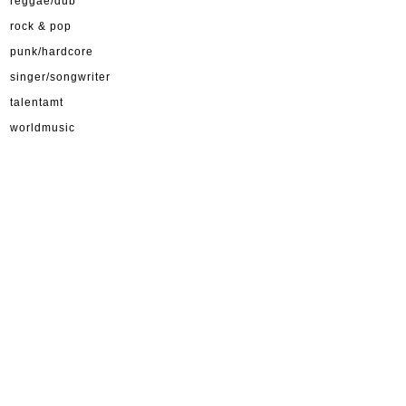
reggae/dub
rock & pop
punk/hardcore
singer/songwriter
talentamt
worldmusic