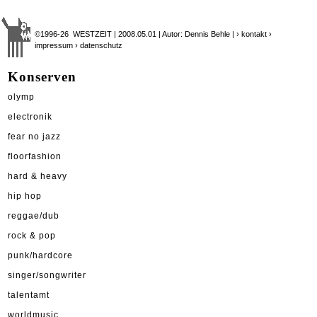
©1996-26 WESTZEIT | 2008.05.01 | Autor: Dennis Behle |
› kontakt
›
impressum
› datenschutz
Konserven
olymp
electronik
fear no jazz
floorfashion
hard & heavy
hip hop
reggae/dub
rock & pop
punk/hardcore
singer/songwriter
talentamt
worldmusic