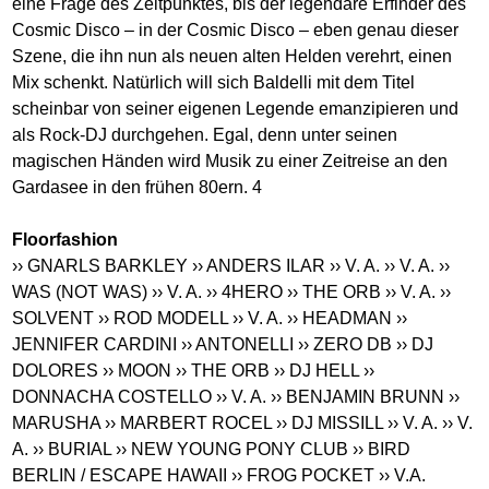
eine Frage des Zeitpunktes, bis der legendäre Erfinder des
Cosmic Disco – in der Cosmic Disco – eben genau dieser
Szene, die ihn nun als neuen alten Helden verehrt, einen
Mix schenkt. Natürlich will sich Baldelli mit dem Titel
scheinbar von seiner eigenen Legende emanzipieren und
als Rock-DJ durchgehen. Egal, denn unter seinen
magischen Händen wird Musik zu einer Zeitreise an den
Gardasee in den frühen 80ern. 4
Floorfashion
›› GNARLS BARKLEY
›› ANDERS ILAR
›› V. A.
›› V. A.
››
WAS (NOT WAS)
›› V. A.
›› 4HERO
›› THE ORB
›› V. A.
››
SOLVENT
›› ROD MODELL
›› V. A.
›› HEADMAN
››
JENNIFER CARDINI
›› ANTONELLI
›› ZERO DB
›› DJ
DOLORES
›› MOON
›› THE ORB
›› DJ HELL
››
DONNACHA COSTELLO
›› V. A.
›› BENJAMIN BRUNN
››
MARUSHA
›› MARBERT ROCEL
›› DJ MISSILL
›› V. A.
›› V.
A.
›› BURIAL
›› NEW YOUNG PONY CLUB
›› BIRD
BERLIN / ESCAPE HAWAII
›› FROG POCKET
›› V.A.