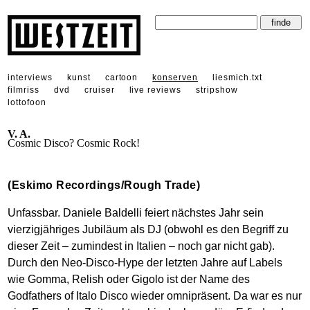
interviews
kunst
cartoon
konserven
liesmich.txt
filmriss
dvd
cruiser
live reviews
stripshow
lottofoon
V. A.
Cosmic Disco? Cosmic Rock!
(Eskimo Recordings/Rough Trade)
Unfassbar. Daniele Baldelli feiert nächstes Jahr sein
vierzigjähriges Jubiläum als DJ (obwohl es den Begriff zu
dieser Zeit – zumindest in Italien – noch gar nicht gab).
Durch den Neo-Disco-Hype der letzten Jahre auf Labels
wie Gomma, Relish oder Gigolo ist der Name des
Godfathers of Italo Disco wieder omnipräsent. Da war es nur