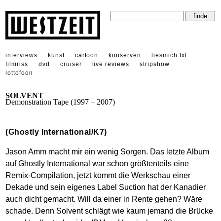
interviews
kunst
cartoon
konserven
liesmich.txt
filmriss
dvd
cruiser
live reviews
stripshow
lottofoon
SOLVENT
Demonstration Tape (1997 – 2007)
(Ghostly International/K7)
Jason Amm macht mir ein wenig Sorgen. Das letzte Album
auf Ghostly International war schon größtenteils eine
Remix-Compilation, jetzt kommt die Werkschau einer
Dekade und sein eigenes Label Suction hat der Kanadier
auch dicht gemacht. Will da einer in Rente gehen? Wäre
schade. Denn Solvent schlägt wie kaum jemand die Brücke