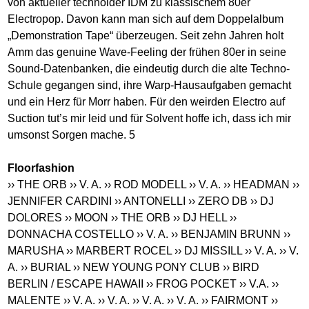
von aktueller technoider IDM zu klassischem 80er
Electropop. Davon kann man sich auf dem Doppelalbum
„Demonstration Tape“ überzeugen. Seit zehn Jahren holt
Amm das genuine Wave-Feeling der frühen 80er in seine
Sound-Datenbanken, die eindeutig durch die alte Techno-
Schule gegangen sind, ihre Warp-Hausaufgaben gemacht
und ein Herz für Morr haben. Für den weirden Electro auf
Suction tut’s mir leid und für Solvent hoffe ich, dass ich mir
umsonst Sorgen mache. 5
Floorfashion
›› THE ORB
›› V. A.
›› ROD MODELL
›› V. A.
›› HEADMAN
››
JENNIFER CARDINI
›› ANTONELLI
›› ZERO DB
›› DJ
DOLORES
›› MOON
›› THE ORB
›› DJ HELL
››
DONNACHA COSTELLO
›› V. A.
›› BENJAMIN BRUNN
››
MARUSHA
›› MARBERT ROCEL
›› DJ MISSILL
›› V. A.
›› V.
A.
›› BURIAL
›› NEW YOUNG PONY CLUB
›› BIRD
BERLIN / ESCAPE HAWAII
›› FROG POCKET
›› V.A.
››
MALENTE
›› V. A.
›› V. A.
›› V. A.
›› V. A.
›› FAIRMONT
››