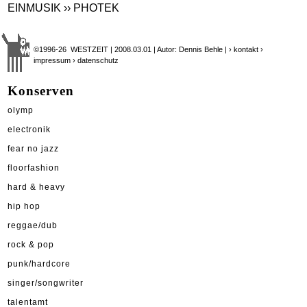
EINMUSIK
›› PHOTEK
©1996-26 WESTZEIT | 2008.03.01 | Autor: Dennis Behle |
› kontakt
›
impressum
› datenschutz
Konserven
olymp
electronik
fear no jazz
floorfashion
hard & heavy
hip hop
reggae/dub
rock & pop
punk/hardcore
singer/songwriter
talentamt