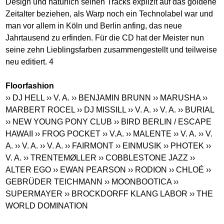
Design und natürlich seinen Tracks explizit auf das goldene
Zeitalter beziehen, als Warp noch ein Technolabel war und
man vor allem in Köln und Berlin anfing, das neue
Jahrtausend zu erfinden. Für die CD hat der Meister nun
seine zehn Lieblingsfarben zusammengestellt und teilweise
neu editiert. 4
Floorfashion
›› DJ HELL
›› V. A.
›› BENJAMIN BRUNN
›› MARUSHA
››
MARBERT ROCEL
›› DJ MISSILL
›› V. A.
›› V. A.
›› BURIAL
›› NEW YOUNG PONY CLUB
›› BIRD BERLIN / ESCAPE
HAWAII
›› FROG POCKET
›› V.A.
›› MALENTE
›› V. A.
›› V.
A.
›› V. A.
›› V. A.
›› FAIRMONT
›› EINMUSIK
›› PHOTEK
››
V. A.
›› TRENTEMØLLER
›› COBBLESTONE JAZZ
››
ALTER EGO
›› EWAN PEARSON
›› RODION
›› CHLOÉ
››
GEBRÜDER TEICHMANN
›› MOONBOOTICA
››
SUPERMAYER
›› BROCKDORFF KLANG LABOR
›› THE
WORLD DOMINATION