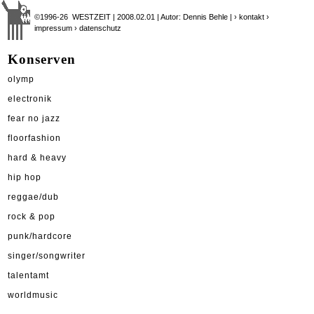
©1996-26 WESTZEIT | 2008.02.01 | Autor: Dennis Behle |
› kontakt
›
impressum
› datenschutz
Konserven
olymp
electronik
fear no jazz
floorfashion
hard & heavy
hip hop
reggae/dub
rock & pop
punk/hardcore
singer/songwriter
talentamt
worldmusic