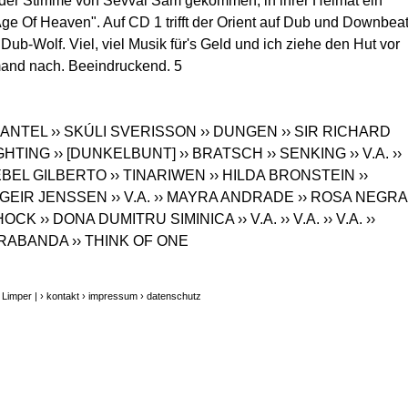
der Stimme von Sevval Sam gekommen, in ihrer Heimat ein
 "Age Of Heaven". Auf CD 1 trifft der Orient auf Dub und Downbeat
ub-Wolf. Viel, viel Musik für's Geld und ich ziehe den Hut vor
and nach. Beeindruckend. 5
HANTEL
›› SKÚLI SVERISSON
›› DUNGEN
›› SIR RICHARD
IGHTING
›› [DUNKELBUNT]
›› BRATSCH
›› SENKING
›› V.A.
››
BEBEL GILBERTO
›› TINARIWEN
›› HILDA BRONSTEIN
››
› GEIR JENSSEN
›› V.A.
›› MAYRA ANDRADE
›› ROSA NEGRA
SHOCK
›› DONA DUMITRU SIMINICA
›› V.A.
›› V.A.
›› V.A.
››
 ARABANDA
›› THINK OF ONE
 Limper |
› kontakt
› impressum
› datenschutz