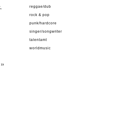
,
reggae/dub
rock & pop
punk/hardcore
singer/songwriter
talentamt
worldmusic
››