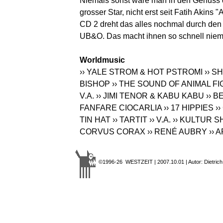
Niemals sonst wäre man in den Genuss 
grosser Star, nicht erst seit Fatih Akins
CD 2 dreht das alles nochmal durch den D
UB&O. Das macht ihnen so schnell niem
Worldmusic
›› YALE STROM & HOT PSTROMI
›› S
BISHOP
›› THE SOUND OF ANIMAL F
V.A.
›› JIMI TENOR & KABU KABU
›› 
FANFARE CIOCARLIA
›› 17 HIPPIES
›
TIN HAT
›› TARTIT
›› V.A.
›› KULTUR 
CORVUS CORAX
›› RENÉ AUBRY
››
©1996-26 WESTZEIT | 2007.10.01 | Autor: Dietrich