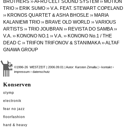
BROTHERS
›› AFRO CELT SOUND SYSTEM
›› MOTION
TRIO
›› ERIK SUMO
›› V.A. FEAT. STEWART COPELAND
›› KRONOS QUARTET & ASHA BHOSLE
›› MARIA
KALANIEMI TRIO
›› BRAVE OLD WORLD
›› VARIOUS
ARTISTS
›› TRIO JOUBRAN
›› REVISTA DO SAMBA
››
V.A.
›› KONONO NO.1
›› V.A.
›› KONONO No.1 / THE
DEAD C
›› TRIFON TRIFONOV & STANIMAKA
›› ALTAF
GNAWA GROUP
©1996-26 WESTZEIT | 2006.09.01 | Autor: Karsten Zimalla |
› kontakt
›
impressum
› datenschutz
Konserven
olymp
electronik
fear no jazz
floorfashion
hard & heavy