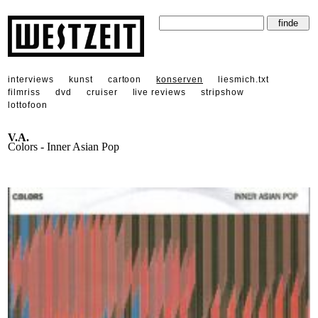
interviews
kunst
cartoon
konserven
liesmich.txt
filmriss
dvd
cruiser
live reviews
stripshow
lottofoon
V.A.
Colors - Inner Asian Pop