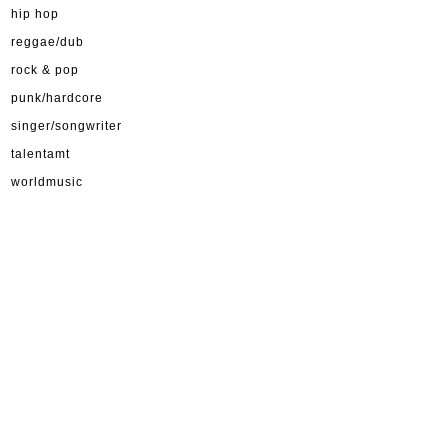
hip hop
reggae/dub
rock & pop
punk/hardcore
singer/songwriter
talentamt
worldmusic