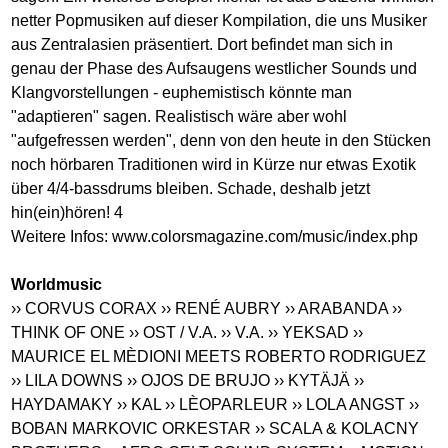
netter Popmusiken auf dieser Kompilation, die uns Musiker
aus Zentralasien präsentiert. Dort befindet man sich in
genau der Phase des Aufsaugens westlicher Sounds und
Klangvorstellungen - euphemistisch könnte man
"adaptieren" sagen. Realistisch wäre aber wohl
"aufgefressen werden", denn von den heute in den Stücken
noch hörbaren Traditionen wird in Kürze nur etwas Exotik
über 4/4-bassdrums bleiben. Schade, deshalb jetzt
hin(ein)hören! 4
Weitere Infos:
www.colorsmagazine.com/music/index.php
Worldmusic
›› CORVUS CORAX
›› RENÉ AUBRY
›› ARABANDA
››
THINK OF ONE
›› OST / V.A.
›› V.A.
›› YEKSAD
››
MAURICE EL MÈDIONI MEETS ROBERTO RODRIGUEZ
›› LILA DOWNS
›› OJOS DE BRUJO
›› KYTÄJÄ
››
HAYDAMAKY
›› KAL
›› LÈOPARLEUR
›› LOLA ANGST
››
BOBAN MARKOVIC ORKESTAR
›› SCALA & KOLACNY