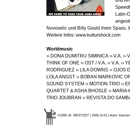
und Ame
Speedt
Latin-O
angestr
Novoselic und Billy Gould ihren Spass. Wi
Weitere Infos:
www.kulturshock.com
Worldmusic
›› DONA DUMITRU SIMINICA
›› V.A.
›› 
THINK OF ONE
›› OST / V.A.
›› V.A.
›› 
RODRIGUEZ
›› LILA DOWNS
›› OJOS
LOLA ANGST
›› BOBAN MARKOVIC 
SOUND SYSTEM
›› MOTION TRIO
›› 
QUARTET & ASHA BHOSLE
›› MARIA
TRIO JOUBRAN
›› REVISTA DO SAMB
©1996-26 WESTZEIT | 2006.10.01 | Autor: Karsten 