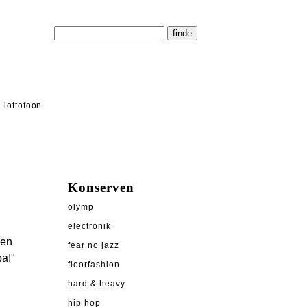
lottofoon
Konserven
olymp
electronik
nen
fear no jazz
a!"
floorfashion
hard & heavy
n
hip hop