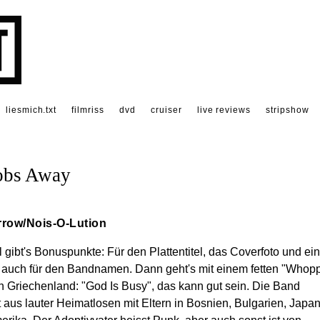
liesmich.txt
filmriss
dvd
cruiser
live reviews
stripshow
obs Away
rrow/Nois-O-Lution
 gibt's Bonuspunkte: Für den Plattentitel, das Coverfoto und ei
 auch für den Bandnamen. Dann geht's mit einem fetten "Whopp
h Griechenland: "God Is Busy", das kann gut sein. Die Band
 aus lauter Heimatlosen mit Eltern in Bosnien, Bulgarien, Japa