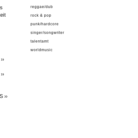
is
reggae/dub
eit
rock & pop
punk/hardcore
singer/songwriter
talentamt
worldmusic
››
››
TS
››