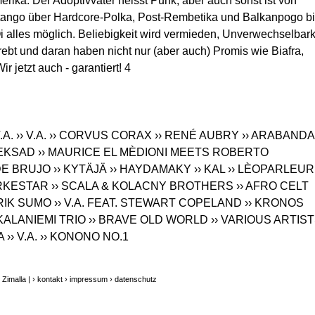
rika. Der Adoptivvater heisst Punk, aber auch sonst ist von
ango über Hardcore-Polka, Post-Rembetika und Balkanpogo b
i alles möglich. Beliebigkeit wird vermieden, Unverwechselbark
ebt und daran haben nicht nur (aber auch) Promis wie Biafra,
r jetzt auch - garantiert! 4
V.A.
›› V.A.
›› CORVUS CORAX
›› RENÉ AUBRY
›› ARABANDA
YEKSAD
›› MAURICE EL MÈDIONI MEETS ROBERTO
 DE BRUJO
›› KYTÄJÄ
›› HAYDAMAKY
›› KAL
›› LÈOPARLEUR
ORKESTAR
›› SCALA & KOLACNY BROTHERS
›› AFRO CELT
ERIK SUMO
›› V.A. FEAT. STEWART COPELAND
›› KRONOS
 KALANIEMI TRIO
›› BRAVE OLD WORLD
›› VARIOUS ARTIS
A
›› V.A.
›› KONONO NO.1
Zimalla |
› kontakt
› impressum
› datenschutz