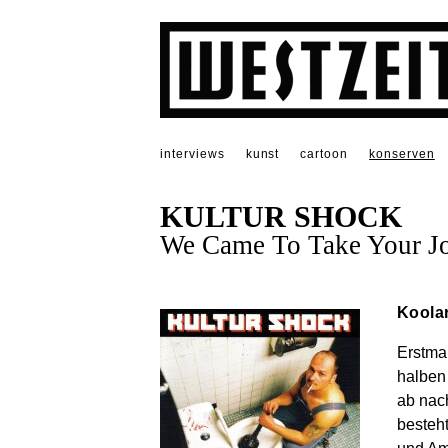
interviews
kunst
cartoon
konserven
KULTUR SHOCK
We Came To Take Your J
Koola
Erstmal
halben
ab nac
besteht