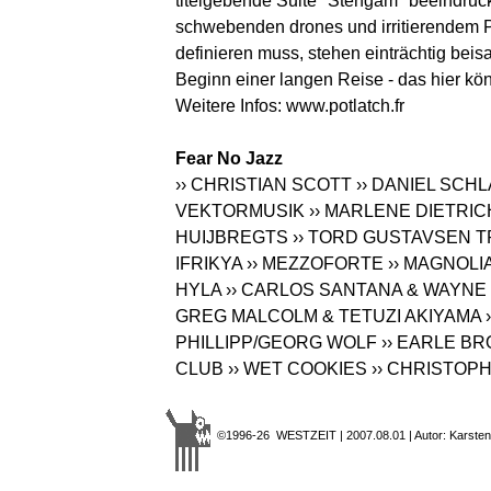
titelgebende Suite "Stengam" beeindruck
schwebenden drones und irritierendem Pf
definieren muss, stehen einträchtig be
Beginn einer langen Reise - das hier könn
Weitere Infos:
www.potlatch.fr
Fear No Jazz
›› CHRISTIAN SCOTT
›› DANIEL SCHL
VEKTORMUSIK
›› MARLENE DIETRIC
HUIJBREGTS
›› TORD GUSTAVSEN T
IFRIKYA
›› MEZZOFORTE
›› MAGNOLI
HYLA
›› CARLOS SANTANA & WAYN
GREG MALCOLM & TETUZI AKIYAMA
PHILLIPP/GEORG WOLF
›› EARLE B
CLUB
›› WET COOKIES
›› CHRISTOP
©1996-26 WESTZEIT | 2007.08.01 | Autor: Karsten 