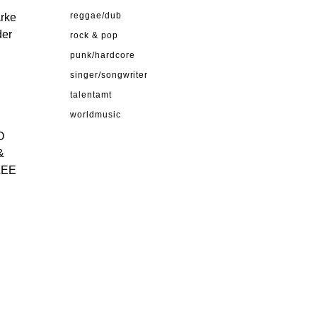
ärke
reggae/dub
der
rock & pop
punk/hardcore
singer/songwriter
talentamt
worldmusic
O
&
 LEE