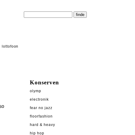
lottofoon
Konserven
olymp
electronik
so
fear no jazz
floorfashion
hard & heavy
hip hop