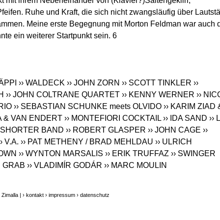
t mit ihrem Nebeneinander von (Klavier?)Saitengeklirr,
eifen. Ruhe und Kraft, die sich nicht zwangsläufig über Lautst
isammen. Meine erste Begegnung mit Morton Feldman war auch 
te ein weiterer Startpunkt sein. 6
ÄPPI
›› WALDECK
›› JOHN ZORN
›› SCOTT TINKLER
››
H
›› JOHN COLTRANE QUARTET
›› KENNY WERNER
›› NIC
RIO
›› SEBASTIAN SCHUNKE meets OLVIDO
›› KARIM ZIAD 
A & VAN ENDERT
›› MONTEFIORI COCKTAIL
›› IDA SAND
››
E SHORTER BAND
›› ROBERT GLASPER
›› JOHN CAGE
››
›› V.A.
›› PAT METHENY / BRAD MEHLDAU
›› ULRICH
ROWN
›› WYNTON MARSALIS
›› ERIK TRUFFAZ
›› SWINGER
H GRAB
›› VLADIMÍR GODÁR
›› MARC MOULIN
Zimalla |
› kontakt
› impressum
› datenschutz