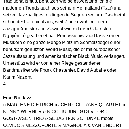
Traditionalismus, benutzen wie selbstverständlich die
modernen Trends auch aus seinem Heimatland (Rap) und
setzen Jazzhaltiges in klingende Sequenzen um. Das bleibt
schon deshalb nicht aus, weil Ziad sowohl mit dem
Jazzgroßmeister Joe Zawinul wie mit dem Gitarristen
Nguyên Lê gearbeitet hat. Percussionist Ziad lässt seinen
Musikern eine ganze Menge Platz im Schmelztiegel einer
behutsam genutzten World Music, die er mit europäischer
Jazzauffassung und amerikanischer Black Music verlängert.
Unterstützt wird er von einer Riege gestandener
Bandmusiker wie Frank Chastenier, David Aubaile oder
Karim Nazem.
4
Fear No Jazz
›› MARLENE DIETRICH
›› JOHN COLTRANE QUARTET
››
KENNY WERNER
›› NICO HUIJBREGTS
›› TORD
GUSTAVSEN TRIO
›› SEBASTIAN SCHUNKE meets
OLVIDO
›› MEZZOFORTE
›› MAGNOLIA & VAN ENDERT