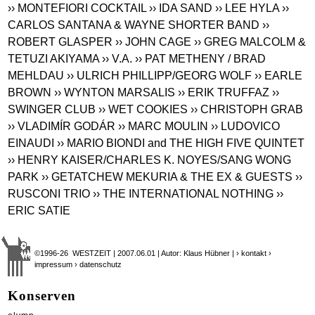
›› MONTEFIORI COCKTAIL
›› IDA SAND
›› LEE HYLA
››
CARLOS SANTANA & WAYNE SHORTER BAND
››
ROBERT GLASPER
›› JOHN CAGE
›› GREG MALCOLM &
TETUZI AKIYAMA
›› V.A.
›› PAT METHENY / BRAD
MEHLDAU
›› ULRICH PHILLIPP/GEORG WOLF
›› EARLE
BROWN
›› WYNTON MARSALIS
›› ERIK TRUFFAZ
››
SWINGER CLUB
›› WET COOKIES
›› CHRISTOPH GRAB
›› VLADIMÍR GODÁR
›› MARC MOULIN
›› LUDOVICO
EINAUDI
›› MARIO BIONDI and THE HIGH FIVE QUINTET
›› HENRY KAISER/CHARLES K. NOYES/SANG WONG
PARK
›› GETATCHEW MEKURIA & THE EX & GUESTS
››
RUSCONI TRIO
›› THE INTERNATIONAL NOTHING
››
ERIC SATIE
©1996-26 WESTZEIT | 2007.06.01 | Autor: Klaus Hübner |
› kontakt
›
impressum
› datenschutz
Konserven