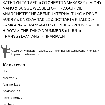
KATHRYN FARMER
›› ORCHESTRA MAKASSY
›› MICHY
MANO & BUGGE WESSELTOFT
›› DAAU - DIE
ANARCHISTISCHE ABENDUNTERHALTUNG
›› RENÉ
AUBRY
›› ENZO AVITABILE & BOTTARI
›› KHALED
››
KAMA AINA
›› TRANS-GLOBAL UNDERGROUND
›› JOJI
HIROTA & THE TAIKO DRUMMERS
›› LÜÜL
››
TRANSSYLVANIANS
›› TINARIWEN
©1996-26 WESTZEIT | 2005.10.01 | Autor: Bastian Stoppelkamp |
› kontakt
›
impressum
› datenschutz
Konserven
olymp
electronik
fear no jazz
floorfashion
hard & heavy
hip hop