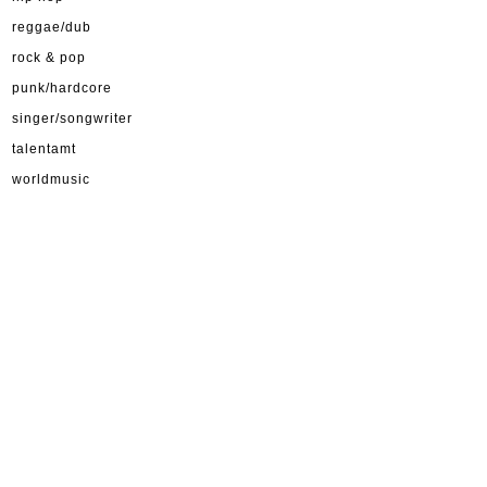
reggae/dub
rock & pop
punk/hardcore
singer/songwriter
talentamt
worldmusic