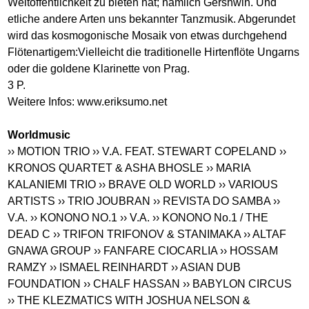
Weltöffentlichkeit zu bieten hat; nämlich Gershwin. Und
etliche andere Arten uns bekannter Tanzmusik. Abgerundet
wird das kosmogonische Mosaik von etwas durchgehend
Flötenartigem:Vielleicht die traditionelle Hirtenflöte Ungarns
oder die goldene Klarinette von Prag.
3 P.
Weitere Infos:
www.eriksumo.net
Worldmusic
›› MOTION TRIO
›› V.A. FEAT. STEWART COPELAND
››
KRONOS QUARTET & ASHA BHOSLE
›› MARIA
KALANIEMI TRIO
›› BRAVE OLD WORLD
›› VARIOUS
ARTISTS
›› TRIO JOUBRAN
›› REVISTA DO SAMBA
››
V.A.
›› KONONO NO.1
›› V.A.
›› KONONO No.1 / THE
DEAD C
›› TRIFON TRIFONOV & STANIMAKA
›› ALTAF
GNAWA GROUP
›› FANFARE CIOCARLIA
›› HOSSAM
RAMZY
›› ISMAEL REINHARDT
›› ASIAN DUB
FOUNDATION
›› CHALF HASSAN
›› BABYLON CIRCUS
›› THE KLEZMATICS WITH JOSHUA NELSON &