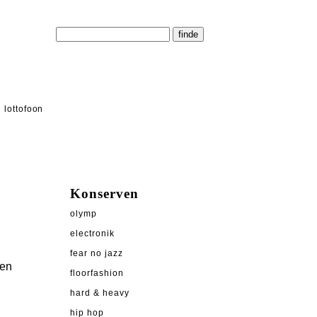
lottofoon
Konserven
olymp
electronik
fear no jazz
hen
floorfashion
hard & heavy
hip hop