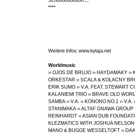
Schööööööööön....
****
Weitere Infos:
www.kytaja.net
Worldmusic
›› OJOS DE BRUJO
›› HAYDAMAKY
››
ORKESTAR
›› SCALA & KOLACNY B
ERIK SUMO
›› V.A. FEAT. STEWART
KALANIEMI TRIO
›› BRAVE OLD WOR
SAMBA
›› V.A.
›› KONONO NO.1
›› V.A.
STANIMAKA
›› ALTAF GNAWA GROUP
REINHARDT
›› ASIAN DUB FOUNDAT
KLEZMATICS WITH JOSHUA NELSON
MANO & BUGGE WESSELTOFT
›› D