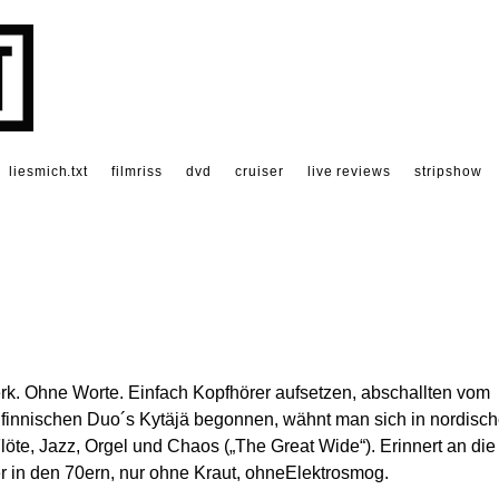
liesmich.txt
filmriss
dvd
cruiser
live reviews
stripshow
rk. Ohne Worte. Einfach Kopfhörer aufsetzen, abschallten vom
 finnischen Duo´s Kytäjä begonnen, wähnt man sich in nordisc
öte, Jazz, Orgel und Chaos („The Great Wide“). Erinnert an die
 in den 70ern, nur ohne Kraut, ohneElektrosmog.