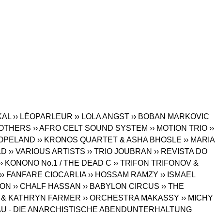
 KAL
›› LÈOPARLEUR
›› LOLA ANGST
›› BOBAN MARKOVIC
ROTHERS
›› AFRO CELT SOUND SYSTEM
›› MOTION TRIO
››
 COPELAND
›› KRONOS QUARTET & ASHA BHOSLE
›› MARIA
LD
›› VARIOUS ARTISTS
›› TRIO JOUBRAN
›› REVISTA DO
›› KONONO No.1 / THE DEAD C
›› TRIFON TRIFONOV &
›› FANFARE CIOCARLIA
›› HOSSAM RAMZY
›› ISMAEL
ION
›› CHALF HASSAN
›› BABYLON CIRCUS
›› THE
 & KATHRYN FARMER
›› ORCHESTRA MAKASSY
›› MICHY
AAU - DIE ANARCHISTISCHE ABENDUNTERHALTUNG