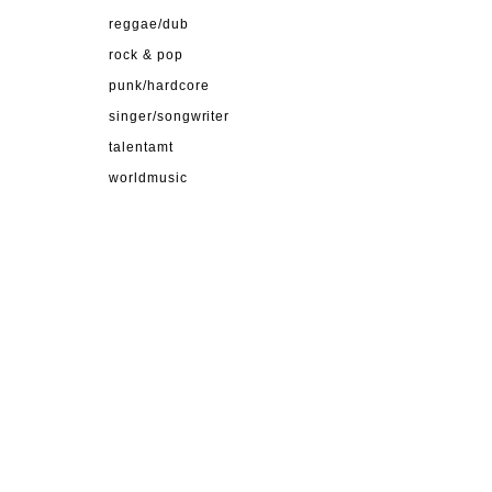
reggae/dub
rock & pop
punk/hardcore
singer/songwriter
talentamt
worldmusic