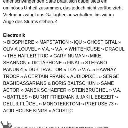
einer schwingenden Saite braut sich dabei stets ein
ominöses Unheil zusammen, das jedoch nicht vorüberzieht.
Vielmehr zwingt uns Gallagher, auszuhalten, bis wir im
Auge des Sturms stehen. 4
Electronik
›› BIOSPHERE
›› MAPSTATION
›› IQU
›› GHOSTIGITAL
››
OLIVIA LOUVEL
›› V.A.
›› V.A.
›› WHITEHOUSE
›› DRACUL
›› THE HAFLER TRIO
›› GARY NUMAN
›› MIKE
SHANNON
›› DICTAPHONE
›› FINAL
›› STEFANO
PANUNZI
›› DUB TRACTOR
›› TOY
›› V. A.
›› HAWNAY
TROOF
›› A CERTAIN FRANK
›› AUDIOPIXEL
›› SERGE
BAGHDASSARIANS & BORIS BALTSCHUN
›› SAME
ACTOR
›› JANEK SCHAEFER
›› STEINBRÜCHEL
›› V.A.
›› BATTLES
›› BURNT FRIEDMAN & JAKI LIEBEZEIT
››
DELL & FLÜGEL
›› MONOTEKKTONI
›› PREFUSE 73
››
ACID HOUSE KINGS
›› ACUSTIC
©1996-26 WESTZEIT | 2006.04.01 | Autor: Dennis Behle |
› kontakt
›