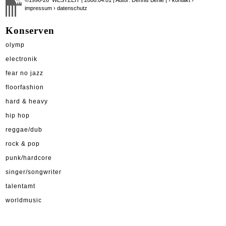
impressum
› datenschutz
Konserven
olymp
electronik
fear no jazz
floorfashion
hard & heavy
hip hop
reggae/dub
rock & pop
punk/hardcore
singer/songwriter
talentamt
worldmusic