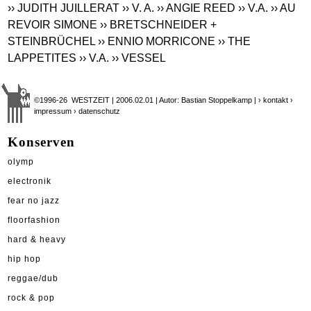
›› JUDITH JUILLERAT
›› V. A.
›› ANGIE REED
›› V.A.
›› AU
REVOIR SIMONE
›› BRETSCHNEIDER +
STEINBRÜCHEL
›› ENNIO MORRICONE
›› THE
LAPPETITES
›› V.A.
›› VESSEL
©1996-26 WESTZEIT | 2006.02.01 | Autor: Bastian Stoppelkamp |
› kontakt
›
impressum
› datenschutz
Konserven
olymp
electronik
fear no jazz
floorfashion
hard & heavy
hip hop
reggae/dub
rock & pop