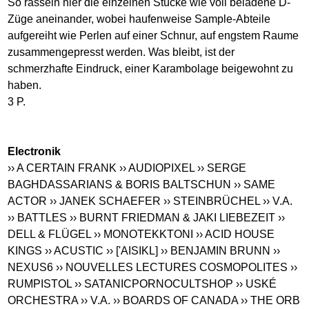
So rasseln hier die einzelnen Stücke wie voll beladene D-
Züge aneinander, wobei haufenweise Sample-Abteile
aufgereiht wie Perlen auf einer Schnur, auf engstem Raume
zusammengepresst werden. Was bleibt, ist der
schmerzhafte Eindruck, einer Karambolage beigewohnt zu
haben.
3 P.
Electronik
›› A CERTAIN FRANK
›› AUDIOPIXEL
›› SERGE
BAGHDASSARIANS & BORIS BALTSCHUN
›› SAME
ACTOR
›› JANEK SCHAEFER
›› STEINBRÜCHEL
›› V.A.
›› BATTLES
›› BURNT FRIEDMAN & JAKI LIEBEZEIT
››
DELL & FLÜGEL
›› MONOTEKKTONI
›› ACID HOUSE
KINGS
›› ACUSTIC
›› ['AISIKL]
›› BENJAMIN BRUNN
››
NEXUS6
›› NOUVELLES LECTURES COSMOPOLITES
››
RUMPISTOL
›› SATANICPORNOCULTSHOP
›› USKÉ
ORCHESTRA
›› V.A.
›› BOARDS OF CANADA
›› THE ORB