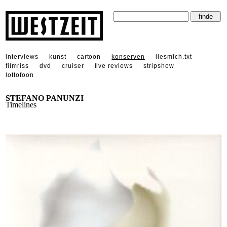
interviews
kunst
cartoon
konserven
liesmich.txt
filmriss
dvd
cruiser
live reviews
stripshow
lottofoon
STEFANO PANUNZI
Timelines