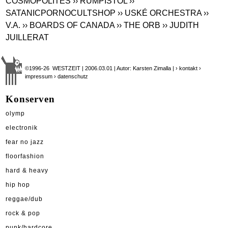
COSMOPOLITES
›› RUMPISTOL
››
SATANICPORNOCULTSHOP
›› USKÉ ORCHESTRA
››
V.A.
›› BOARDS OF CANADA
›› THE ORB
›› JUDITH
JUILLERAT
©1996-26 WESTZEIT | 2006.03.01 | Autor: Karsten Zimalla |
› kontakt
›
impressum
› datenschutz
Konserven
olymp
electronik
fear no jazz
floorfashion
hard & heavy
hip hop
reggae/dub
rock & pop
punk/hardcore