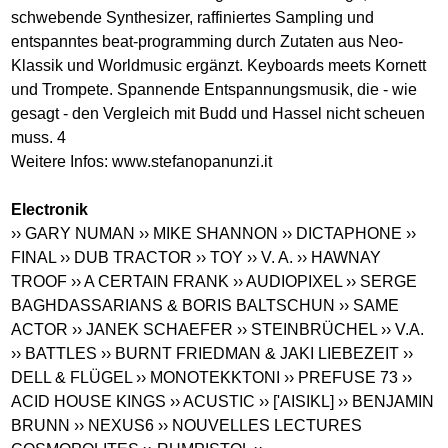
schwebende Synthesizer, raffiniertes Sampling und
entspanntes beat-programming durch Zutaten aus Neo-
Klassik und Worldmusic ergänzt. Keyboards meets Kornett
und Trompete. Spannende Entspannungsmusik, die - wie
gesagt - den Vergleich mit Budd und Hassel nicht scheuen
muss. 4
Weitere Infos:
www.stefanopanunzi.it
Electronik
›› GARY NUMAN
›› MIKE SHANNON
›› DICTAPHONE
››
FINAL
›› DUB TRACTOR
›› TOY
›› V. A.
›› HAWNAY
TROOF
›› A CERTAIN FRANK
›› AUDIOPIXEL
›› SERGE
BAGHDASSARIANS & BORIS BALTSCHUN
›› SAME
ACTOR
›› JANEK SCHAEFER
›› STEINBRÜCHEL
›› V.A.
›› BATTLES
›› BURNT FRIEDMAN & JAKI LIEBEZEIT
››
DELL & FLÜGEL
›› MONOTEKKTONI
›› PREFUSE 73
››
ACID HOUSE KINGS
›› ACUSTIC
›› ['AISIKL]
›› BENJAMIN
BRUNN
›› NEXUS6
›› NOUVELLES LECTURES