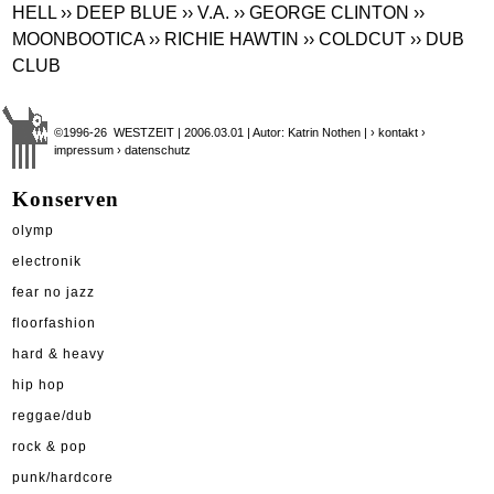
HELL
›› DEEP BLUE
›› V.A.
›› GEORGE CLINTON
››
MOONBOOTICA
›› RICHIE HAWTIN
›› COLDCUT
›› DUB
CLUB
©1996-26 WESTZEIT | 2006.03.01 | Autor: Katrin Nothen |
› kontakt
›
impressum
› datenschutz
Konserven
olymp
electronik
fear no jazz
floorfashion
hard & heavy
hip hop
reggae/dub
rock & pop
punk/hardcore