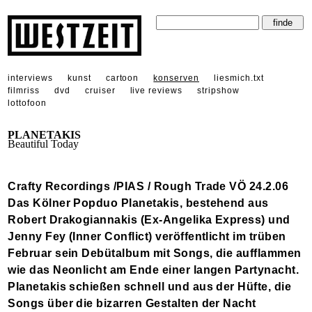
interviews
kunst
cartoon
konserven
liesmich.txt
filmriss
dvd
cruiser
live reviews
stripshow
lottofoon
PLANETAKIS
Beautiful Today
Crafty Recordings /PIAS / Rough Trade VÖ 24.2.06
Das Kölner Popduo Planetakis, bestehend aus
Robert Drakogiannakis (Ex-Angelika Express) und
Jenny Fey (Inner Conflict) veröffentlicht im trüben
Februar sein Debütalbum mit Songs, die aufflammen
wie das Neonlicht am Ende einer langen Partynacht.
Planetakis schießen schnell und aus der Hüfte, die
Songs über die bizarren Gestalten der Nacht