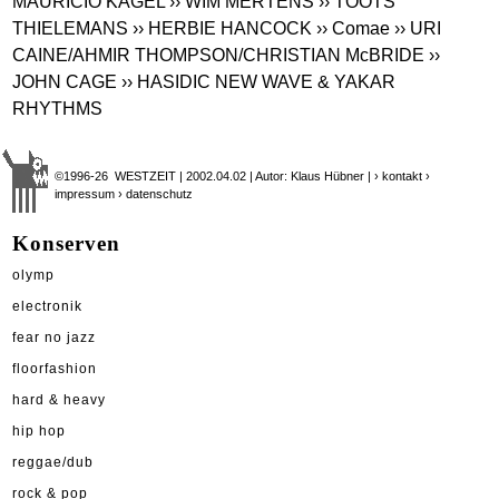
MAURICIO KAGEL
›› WIM MERTENS
›› TOOTS
THIELEMANS
›› HERBIE HANCOCK
›› Comae
›› URI
CAINE/AHMIR THOMPSON/CHRISTIAN McBRIDE
››
JOHN CAGE
›› HASIDIC NEW WAVE & YAKAR
RHYTHMS
©1996-26 WESTZEIT | 2002.04.02 | Autor: Klaus Hübner |
› kontakt
›
impressum
› datenschutz
Konserven
olymp
electronik
fear no jazz
floorfashion
hard & heavy
hip hop
reggae/dub
rock & pop