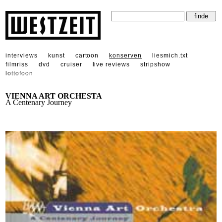
interviews
kunst
cartoon
konserven
liesmich.txt
filmriss
dvd
cruiser
live reviews
stripshow
lottofoon
VIENNA ART ORCHESTA
A Centenary Journey