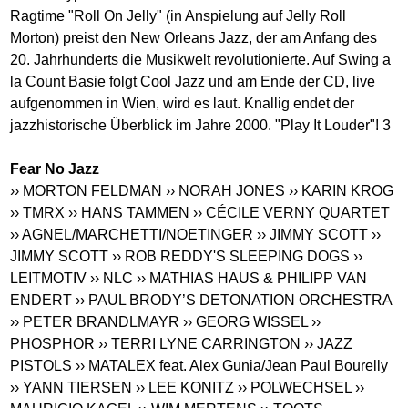
Ragtime "Roll On Jelly" (in Anspielung auf Jelly Roll
Morton) preist den New Orleans Jazz, der am Anfang des
20. Jahrhunderts die Musikwelt revolutionierte. Auf Swing a
la Count Basie folgt Cool Jazz und am Ende der CD, live
aufgenommen in Wien, wird es laut. Knallig endet der
jazzhistorische Überblick im Jahre 2000. "Play It Louder"! 3
Fear No Jazz
›› MORTON FELDMAN
›› NORAH JONES
›› KARIN KROG
›› TMRX
›› HANS TAMMEN
›› CÉCILE VERNY QUARTET
›› AGNEL/MARCHETTI/NOETINGER
›› JIMMY SCOTT
››
JIMMY SCOTT
›› ROB REDDY'S SLEEPING DOGS
››
LEITMOTIV
›› NLC
›› MATHIAS HAUS & PHILIPP VAN
ENDERT
›› PAUL BRODY’S DETONATION ORCHESTRA
›› PETER BRANDLMAYR
›› GEORG WISSEL
››
PHOSPHOR
›› TERRI LYNE CARRINGTON
›› JAZZ
PISTOLS
›› MATALEX feat. Alex Gunia/Jean Paul Bourelly
›› YANN TIERSEN
›› LEE KONITZ
›› POLWECHSEL
››